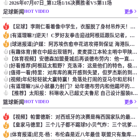
10
2026年07月07日_第12场1/16决赛胜者VS第11场
HOT VIDEO
足球新闻
更多
【足球】李刚仁看着像中学生，衣服脱了身材吊炸天！怪不得对抗上
1
[有道理嘛?]逆天！C罗好友拳击迎战阿根廷跟队记者，C罗好友
2
[球迷报道]沪媒：阿苏埃伤愈申花进攻得到保证 海港队基本没有
3
4
[有趣体育]曾在中超出现错判，麦麦提江本轮主哨中甲陕西联合v
5
【体育视频】安德森加盟曼城后再谈德布劳内：他一直是我非常仰慕
6
[好看推荐]阿根廷太粗野？克洛泽：这是他们的特色，极其强调对
7
[值得一看]特里：对库库的离开感到失望，但罗杰斯的到来又让我
8
[视频]年纪轻轻就大赢特赢！角落处打闹的亚马尔和尼科！
9
[有道理嘛?]从小就暴力射门？幼年德布劳内和他踢坏的树篱！
10
【推荐】太阳报：科琳收入已超丈夫鲁尼 自己设计服装8岁儿子当
HOT VIDEO
篮球新闻
更多
【视频】帕雷德斯：对西班牙的决赛是梅西国家队的最后一场比赛
1
【皇家马德里】三个儿子都不踢球❗️小贝气炸：三个坑爹货，只能
2
[体育报道]尼克·杨：布伦森是近八年最佳 联盟只有詹库杜能媲
3