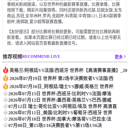
事相关新闻报道，以及世界杯的最新赛事直播，比赛录像，比赛
视频下载，精彩片段集锦等。同时还提供新西北联,拉脱女联,女东
南运,苏冠,女非洲杯,罗丙,克超杯,科青联,中青锦U21,日本B联赛季
前杯,南俱联,爱沙超等联赛直播。
【友好提示】部分比赛将在赛前更新，可能需要您在比赛前再刷
新查看。 如果本页面比赛已经过期已经过期，或者以上信号都无
效，请进入网站首页查看最新直播信号。
RECOMMEND LIVE
推荐视频
更多
英格兰/阿根廷VS法国/西班牙 世界杯【高清赛事直播】_20
1
2026年07月19日 世界杯 第2场半决赛败者VS法国/西
2
2026年07月16日_阿根廷/瑞士VS挪威/英格兰 世界杯
3
4
2026年07月15日 世界杯:西班牙/比利时VS法国/摩洛
5
2026年07月12日 世界杯:墨西哥/英格兰VS巴西/挪威
6
07月12日 瑞士/哥伦比亚VS阿根廷/埃及 世界杯 高清直
7
2026年07月11日_美国/比利时VS葡萄牙/西班牙 世界
8
2026年07月10日 世界杯:加拿大/摩洛哥VS巴拉圭/法
9
07月08日_第15场1/16决赛胜者VS第13场1/16决