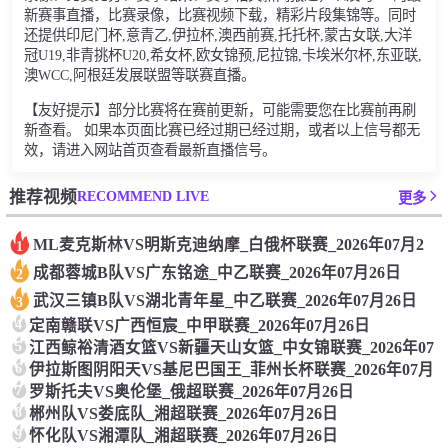
新赛事直播，比赛录像，比赛视频下载，精彩片段集锦等。同时
还提供印尼门杯,意青乙,伊拉杯,澳西前赛,托托杯,蒙古女联,大洋
冠U19,非青挑杯U20,希女杯,欧女锦预,尼拉锦,卡埃米尔杯,东亚联,
澳WCC,阿根廷发展联盟等联赛直播。
【友好提示】部分比赛将在赛前更新，可能需要您在比赛前再刷
新查看。 如果本页面比赛已经过期已经过期，或者以上信号都无
效，请进入网站首页查看最新直播信号。
RECOMMEND LIVE
推荐视频
更多
ML麦克斯林VS明斯克迪纳摩_白俄杯联赛_2026年07月2
1
成都蓉城B队VS广东铭途_中乙联赛_2026年07月26日
2
武汉三镇B队VS湖北青年星_中乙联赛_2026年07月26日
3
4
定南赣联VS广西恒宸_中甲联赛_2026年07月26日
5
江西鲸裕清酒女篮VS新疆天山女篮_中女锦联赛_2026年07
6
伊拉斯图阴阳天VS基尼巴国王_菲州长杯联赛_2026年07月
7
罗斯托夫VS奥伦堡_俄超联赛_2026年07月26日
8
郴州队VS娄底队_湘超联赛_2026年07月26日
9
怀化队VS湘潭队_湘超联赛_2026年07月26日