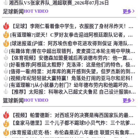
10
湘西队VS张家界队_湘超联赛_2026年07月26日
HOT VIDEO
足球新闻
更多
【足球】李刚仁看着像中学生，衣服脱了身材吊炸天！怪不得对抗上
1
[有道理嘛?]逆天！C罗好友拳击迎战阿根廷跟队记者，C罗好友
2
[球迷报道]沪媒：阿苏埃伤愈申花进攻得到保证 海港队基本没有
3
4
[有趣体育]曾在中超出现错判，麦麦提江本轮主哨中甲陕西联合v
5
【体育视频】安德森加盟曼城后再谈德布劳内：他一直是我非常仰慕
6
[好看推荐]阿根廷太粗野？克洛泽：这是他们的特色，极其强调对
7
[值得一看]特里：对库库的离开感到失望，但罗杰斯的到来又让我
8
[视频]年纪轻轻就大赢特赢！角落处打闹的亚马尔和尼科！
9
[有道理嘛?]从小就暴力射门？幼年德布劳内和他踢坏的树篱！
10
【推荐】太阳报：科琳收入已超丈夫鲁尼 自己设计服装8岁儿子当
HOT VIDEO
篮球新闻
更多
【视频】帕雷德斯：对西班牙的决赛是梅西国家队的最后一场比赛
1
【皇家马德里】三个儿子都不踢球❗️小贝气炸：三个坑爹货，只能
2
[体育报道]尼克·杨：布伦森是近八年最佳 联盟只有詹库杜能媲
3