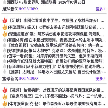
10
湘西队VS张家界队_湘超联赛_2026年07月26日
HOT VIDEO
足球新闻
更多
【足球】李刚仁看着像中学生，衣服脱了身材吊炸天！怪不得对抗上
1
[有道理嘛?]逆天！C罗好友拳击迎战阿根廷跟队记者，C罗好友
2
[球迷报道]沪媒：阿苏埃伤愈申花进攻得到保证 海港队基本没有
3
4
[有趣体育]曾在中超出现错判，麦麦提江本轮主哨中甲陕西联合v
5
【体育视频】安德森加盟曼城后再谈德布劳内：他一直是我非常仰慕
6
[好看推荐]阿根廷太粗野？克洛泽：这是他们的特色，极其强调对
7
[值得一看]特里：对库库的离开感到失望，但罗杰斯的到来又让我
8
[视频]年纪轻轻就大赢特赢！角落处打闹的亚马尔和尼科！
9
[有道理嘛?]从小就暴力射门？幼年德布劳内和他踢坏的树篱！
10
【推荐】太阳报：科琳收入已超丈夫鲁尼 自己设计服装8岁儿子当
HOT VIDEO
篮球新闻
更多
【视频】帕雷德斯：对西班牙的决赛是梅西国家队的最后一场比赛
1
【皇家马德里】三个儿子都不踢球❗️小贝气炸：三个坑爹货，只能
2
[体育报道]尼克·杨：布伦森是近八年最佳 联盟只有詹库杜能媲
3