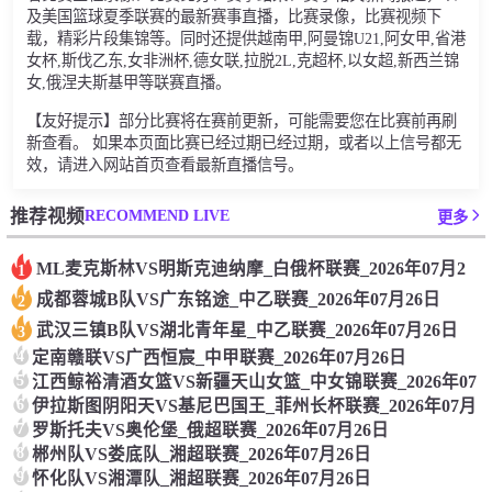
及美国篮球夏季联赛的最新赛事直播，比赛录像，比赛视频下
载，精彩片段集锦等。同时还提供越南甲,阿曼锦U21,阿女甲,省港
女杯,斯伐乙东,女非洲杯,德女联,拉脱2L,克超杯,以女超,新西兰锦
女,俄涅夫斯基甲等联赛直播。
【友好提示】部分比赛将在赛前更新，可能需要您在比赛前再刷
新查看。 如果本页面比赛已经过期已经过期，或者以上信号都无
效，请进入网站首页查看最新直播信号。
RECOMMEND LIVE
推荐视频
更多
ML麦克斯林VS明斯克迪纳摩_白俄杯联赛_2026年07月2
1
成都蓉城B队VS广东铭途_中乙联赛_2026年07月26日
2
武汉三镇B队VS湖北青年星_中乙联赛_2026年07月26日
3
4
定南赣联VS广西恒宸_中甲联赛_2026年07月26日
5
江西鲸裕清酒女篮VS新疆天山女篮_中女锦联赛_2026年07
6
伊拉斯图阴阳天VS基尼巴国王_菲州长杯联赛_2026年07月
7
罗斯托夫VS奥伦堡_俄超联赛_2026年07月26日
8
郴州队VS娄底队_湘超联赛_2026年07月26日
9
怀化队VS湘潭队_湘超联赛_2026年07月26日