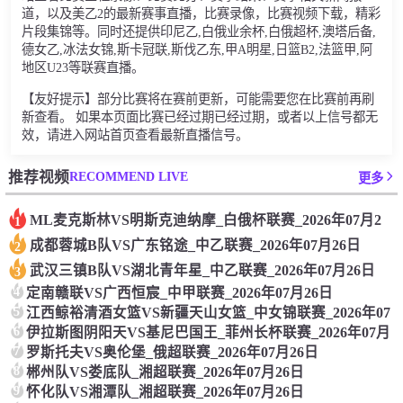
道，以及美乙2的最新赛事直播，比赛录像，比赛视频下载，精彩
片段集锦等。同时还提供印尼乙,白俄业余杯,白俄超杯,澳塔后备,
德女乙,冰法女锦,斯卡冠联,斯伐乙东,甲A明星,日篮B2,法篮甲,阿
地区U23等联赛直播。
【友好提示】部分比赛将在赛前更新，可能需要您在比赛前再刷
新查看。 如果本页面比赛已经过期已经过期，或者以上信号都无
效，请进入网站首页查看最新直播信号。
RECOMMEND LIVE
推荐视频
更多
ML麦克斯林VS明斯克迪纳摩_白俄杯联赛_2026年07月2
1
成都蓉城B队VS广东铭途_中乙联赛_2026年07月26日
2
武汉三镇B队VS湖北青年星_中乙联赛_2026年07月26日
3
4
定南赣联VS广西恒宸_中甲联赛_2026年07月26日
5
江西鲸裕清酒女篮VS新疆天山女篮_中女锦联赛_2026年07
6
伊拉斯图阴阳天VS基尼巴国王_菲州长杯联赛_2026年07月
7
罗斯托夫VS奥伦堡_俄超联赛_2026年07月26日
8
郴州队VS娄底队_湘超联赛_2026年07月26日
9
怀化队VS湘潭队_湘超联赛_2026年07月26日