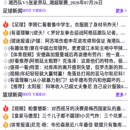
10
湘西队VS张家界队_湘超联赛_2026年07月26日
HOT VIDEO
足球新闻
更多
【足球】李刚仁看着像中学生，衣服脱了身材吊炸天！怪不得对抗上
1
[有道理嘛?]逆天！C罗好友拳击迎战阿根廷跟队记者，C罗好友
2
[球迷报道]沪媒：阿苏埃伤愈申花进攻得到保证 海港队基本没有
3
4
[有趣体育]曾在中超出现错判，麦麦提江本轮主哨中甲陕西联合v
5
【体育视频】安德森加盟曼城后再谈德布劳内：他一直是我非常仰慕
6
[好看推荐]阿根廷太粗野？克洛泽：这是他们的特色，极其强调对
7
[值得一看]特里：对库库的离开感到失望，但罗杰斯的到来又让我
8
[视频]年纪轻轻就大赢特赢！角落处打闹的亚马尔和尼科！
9
[有道理嘛?]从小就暴力射门？幼年德布劳内和他踢坏的树篱！
10
【推荐】太阳报：科琳收入已超丈夫鲁尼 自己设计服装8岁儿子当
HOT VIDEO
篮球新闻
更多
【视频】帕雷德斯：对西班牙的决赛是梅西国家队的最后一场比赛
1
【皇家马德里】三个儿子都不踢球❗️小贝气炸：三个坑爹货，只能
2
[体育报道]尼克·杨：布伦森是近八年最佳 联盟只有詹库杜能媲
3