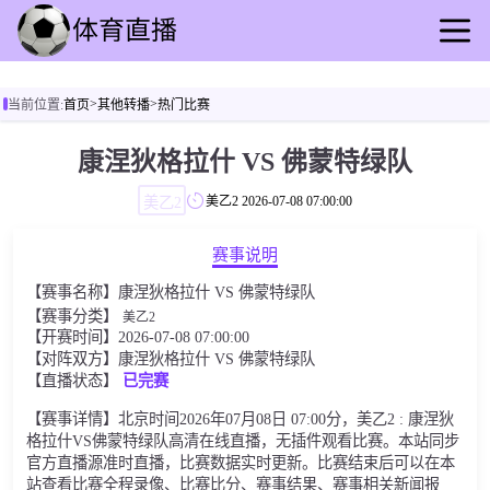
首页
>
>
当前位置:
首页
其他转播
热门比赛
足球直播
篮球直播
康涅狄格拉什 VS 佛蒙特绿队
足球录播
美乙2
美乙2
2026-07-08 07:00:00
篮球回放
足球速报
赛事说明
篮球动态
【赛事名称】康涅狄格拉什 VS 佛蒙特绿队
其他转播
【赛事分类】
美乙2
【开赛时间】2026-07-08 07:00:00
【对阵双方】康涅狄格拉什 VS 佛蒙特绿队
【直播状态】
已完赛
【赛事详情】北京时间2026年07月08日 07:00分，美乙2 : 康涅狄
格拉什VS佛蒙特绿队高清在线直播，无插件观看比赛。本站同步
官方直播源准时直播，比赛数据实时更新。比赛结束后可以在本
站查看比赛全程录像、比赛比分、赛事结果、赛事相关新闻报