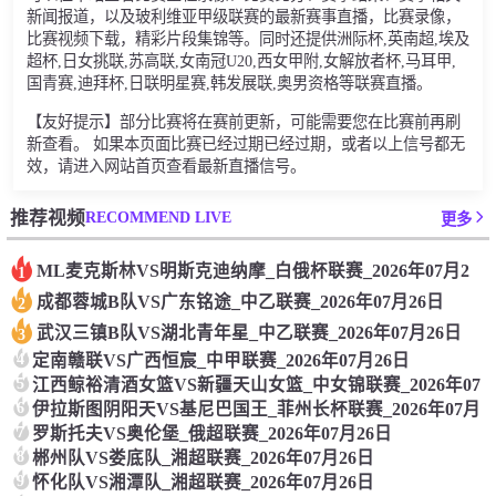
新闻报道，以及玻利维亚甲级联赛的最新赛事直播，比赛录像，
比赛视频下载，精彩片段集锦等。同时还提供洲际杯,英南超,埃及
超杯,日女挑联,苏高联,女南冠U20,西女甲附,女解放者杯,马耳甲,
国青赛,迪拜杯,日联明星赛,韩发展联,奥男资格等联赛直播。
【友好提示】部分比赛将在赛前更新，可能需要您在比赛前再刷
新查看。 如果本页面比赛已经过期已经过期，或者以上信号都无
效，请进入网站首页查看最新直播信号。
RECOMMEND LIVE
推荐视频
更多
ML麦克斯林VS明斯克迪纳摩_白俄杯联赛_2026年07月2
1
成都蓉城B队VS广东铭途_中乙联赛_2026年07月26日
2
武汉三镇B队VS湖北青年星_中乙联赛_2026年07月26日
3
4
定南赣联VS广西恒宸_中甲联赛_2026年07月26日
5
江西鲸裕清酒女篮VS新疆天山女篮_中女锦联赛_2026年07
6
伊拉斯图阴阳天VS基尼巴国王_菲州长杯联赛_2026年07月
7
罗斯托夫VS奥伦堡_俄超联赛_2026年07月26日
8
郴州队VS娄底队_湘超联赛_2026年07月26日
9
怀化队VS湘潭队_湘超联赛_2026年07月26日