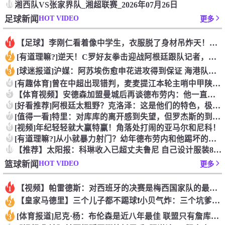
10
湘西队VS张家界队_湘超联赛_2026年07月26日
HOT VIDEO
足球新闻
更多
【足球】李刚仁看着像中学生，衣服脱了身材吊炸天！怪不得对抗上
1
[有道理嘛?]逆天！C罗好友拳击迎战阿根廷跟队记者，C罗好友
2
[球迷报道]沪媒：阿苏埃伤愈申花进攻得到保证 海港队基本没有
3
4
[有趣体育]曾在中超出现错判，麦麦提江本轮主哨中甲陕西联合v
5
【体育视频】安德森加盟曼城后再谈德布劳内：他一直是我非常仰慕
6
[好看推荐]阿根廷太粗野？克洛泽：这是他们的特色，极其强调对
7
[值得一看]特里：对库库的离开感到失望，但罗杰斯的到来又让我
8
[视频]年纪轻轻就大赢特赢！角落处打闹的亚马尔和尼科！
9
[有道理嘛?]从小就暴力射门？幼年德布劳内和他踢坏的树篱！
10
【推荐】太阳报：科琳收入已超丈夫鲁尼 自己设计服装8岁儿子当
HOT VIDEO
篮球新闻
更多
【视频】帕雷德斯：对西班牙的决赛是梅西国家队的最后一场比赛
1
【皇家马德里】三个儿子都不踢球❗️小贝气炸：三个坑爹货，只能
2
[体育报道]尼克·杨：布伦森是近八年最佳 联盟只有詹库杜能媲
3