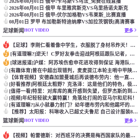
7
2026年08月01日 俄甲:卡马斯VS乌法_免费在线直播
8
2026年08月01日 俄甲 车里雅宾斯克VS乌里扬诺夫斯克
9
2026年08月01日 俄甲:伏尔加格勒VS韦莱斯_比赛直播
10
08月01日 罗甲 布加勒斯特迪纳摩VS加拉茨钢铁[高清赛事
HOT VIDEO
足球新闻
更多
【足球】李刚仁看着像中学生，衣服脱了身材吊炸天！怪不得对抗上
1
[有道理嘛?]逆天！C罗好友拳击迎战阿根廷跟队记者，C罗好友
2
[球迷报道]沪媒：阿苏埃伤愈申花进攻得到保证 海港队基本没有
3
4
[有趣体育]曾在中超出现错判，麦麦提江本轮主哨中甲陕西联合v
5
【体育视频】安德森加盟曼城后再谈德布劳内：他一直是我非常仰慕
6
[好看推荐]阿根廷太粗野？克洛泽：这是他们的特色，极其强调对
7
[值得一看]特里：对库库的离开感到失望，但罗杰斯的到来又让我
8
[视频]年纪轻轻就大赢特赢！角落处打闹的亚马尔和尼科！
9
[有道理嘛?]从小就暴力射门？幼年德布劳内和他踢坏的树篱！
10
【推荐】太阳报：科琳收入已超丈夫鲁尼 自己设计服装8岁儿子当
HOT VIDEO
篮球新闻
更多
【视频】帕雷德斯：对西班牙的决赛是梅西国家队的最后一场比赛
1