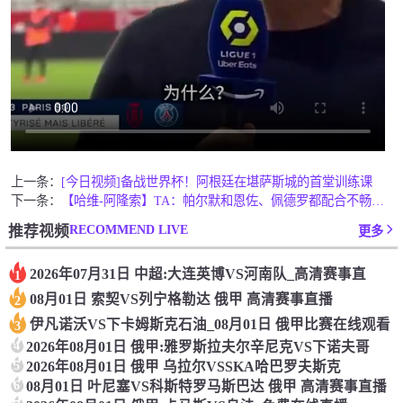
上一条：
[今日视频]备战世界杯！阿根廷在堪萨斯城的首堂训练课
下一条：
【哈维-阿隆索】TA：帕尔默和恩佐、佩德罗都配合不畅，阿隆索
RECOMMEND LIVE
推荐视频
更多
2026年07月31日 中超:大连英博VS河南队_高清赛事直
1
08月01日 索契VS列宁格勒达 俄甲 高清赛事直播
2
伊凡诺沃VS下卡姆斯克石油_08月01日 俄甲比赛在线观看
3
4
2026年08月01日 俄甲:雅罗斯拉夫尔辛尼克VS下诺夫哥
5
2026年08月01日 俄甲 乌拉尔VSSKA哈巴罗夫斯克
6
08月01日 叶尼塞VS科斯特罗马斯巴达 俄甲 高清赛事直播