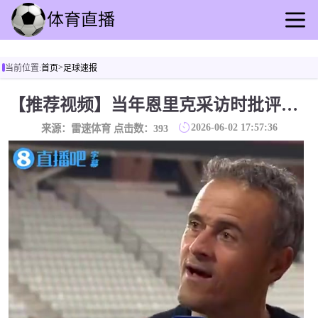
首页
>
当前位置:
首页
足球速报
足球直播
篮球直播
【推荐视频】当年恩里克采访时批评姆巴佩：我对他今天的表现不满……
足球录播
2026-06-02 17:57:36
来源：雷速体育 点击数：
393
篮球回放
足球速报
篮球动态
其他转播