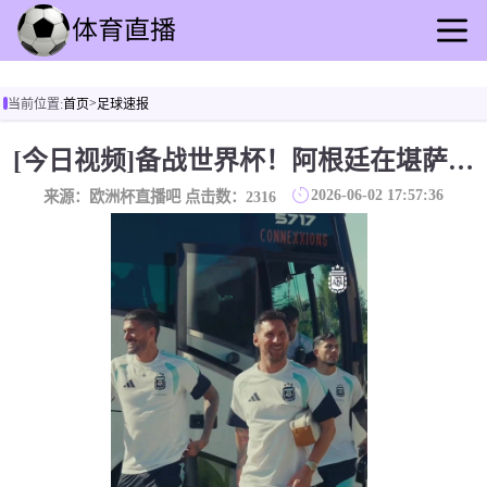
首页
>
当前位置:
首页
足球速报
足球直播
篮球直播
[今日视频]备战世界杯！阿根廷在堪萨斯城的首堂训练课
足球录播
2026-06-02 17:57:36
来源：欧洲杯直播吧 点击数：
2316
篮球回放
足球速报
篮球动态
其他转播