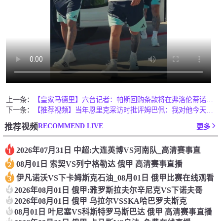
上一条：
【皇家马德里】六台记者：帕斯回购条款将在弗洛伦蒂诺赢得选举后
下一条：
【推荐视频】当年恩里克采访时批评姆巴佩：我对他今天的表现不满
RECOMMEND LIVE
推荐视频
更多
2026年07月31日 中超:大连英博VS河南队_高清赛事直
1
08月01日 索契VS列宁格勒达 俄甲 高清赛事直播
2
伊凡诺沃VS下卡姆斯克石油_08月01日 俄甲比赛在线观看
3
4
2026年08月01日 俄甲:雅罗斯拉夫尔辛尼克VS下诺夫哥
5
2026年08月01日 俄甲 乌拉尔VSSKA哈巴罗夫斯克
6
08月01日 叶尼塞VS科斯特罗马斯巴达 俄甲 高清赛事直播