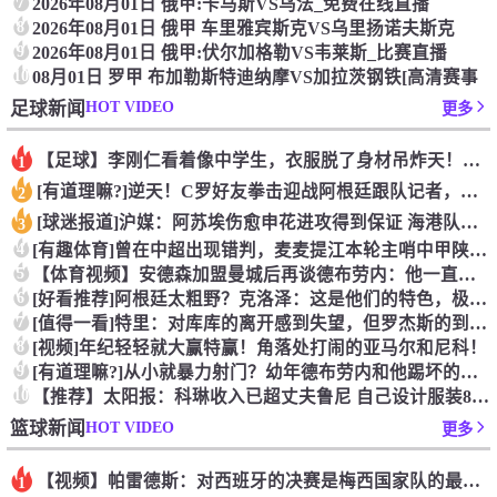
7
2026年08月01日 俄甲:卡马斯VS乌法_免费在线直播
8
2026年08月01日 俄甲 车里雅宾斯克VS乌里扬诺夫斯克
9
2026年08月01日 俄甲:伏尔加格勒VS韦莱斯_比赛直播
10
08月01日 罗甲 布加勒斯特迪纳摩VS加拉茨钢铁[高清赛事
HOT VIDEO
足球新闻
更多
【足球】李刚仁看着像中学生，衣服脱了身材吊炸天！怪不得对抗上
1
[有道理嘛?]逆天！C罗好友拳击迎战阿根廷跟队记者，C罗好友
2
[球迷报道]沪媒：阿苏埃伤愈申花进攻得到保证 海港队基本没有
3
4
[有趣体育]曾在中超出现错判，麦麦提江本轮主哨中甲陕西联合v
5
【体育视频】安德森加盟曼城后再谈德布劳内：他一直是我非常仰慕
6
[好看推荐]阿根廷太粗野？克洛泽：这是他们的特色，极其强调对
7
[值得一看]特里：对库库的离开感到失望，但罗杰斯的到来又让我
8
[视频]年纪轻轻就大赢特赢！角落处打闹的亚马尔和尼科！
9
[有道理嘛?]从小就暴力射门？幼年德布劳内和他踢坏的树篱！
10
【推荐】太阳报：科琳收入已超丈夫鲁尼 自己设计服装8岁儿子当
HOT VIDEO
篮球新闻
更多
【视频】帕雷德斯：对西班牙的决赛是梅西国家队的最后一场比赛
1