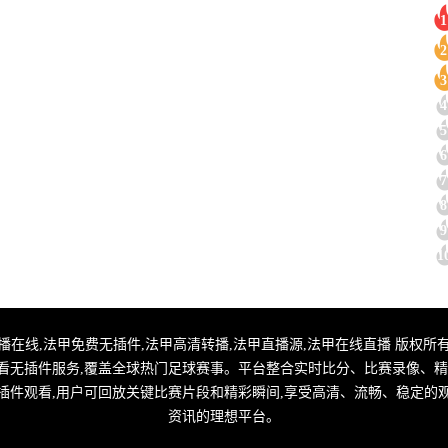
1
2
3
4
5
6
7
8
9
1
甲直播,法甲转播在线,法甲免费无插件,法甲高清转播,法甲直播源,法甲在线直播 版权所有
看无插件服务,覆盖全球热门足球赛事。平台整合实时比分、比赛录像、精
插件观看,用户可回放关键比赛片段和精彩瞬间,享受高清、流畅、稳定的
资讯的理想平台。