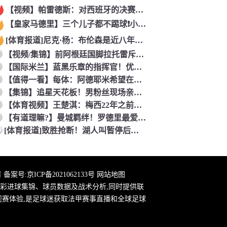
【视频】帕雷德斯：对西班牙的决赛是梅西国家队的最后一场比赛
【皇家马德里】三个儿子都不踢球❗️小贝气炸：三个坑爹货，只能
[体育报道]尼克·杨：布伦森是近八年最佳 联盟只有詹库杜能媲
【视频/集锦】前阿根廷国脚拉托雷斥“阴谋论”：彻底疯了，典型
【国际米兰】蓝黑乐章的指挥官！优雅的波兰中场节拍器！
【值得一看】每体：阿德耶米希望在巴萨继续穿27号球衣，但西甲
【集锦】追星天花板！男粉丝现场亲到夏奇拉，这波直接能吹一辈子
【体育视频】王楚淇：梅西22年之前一直被这踢法针对，铁杆球迷
【有道理嘛?】曼城羁绊！罗德里最爱的各国球员！葡萄牙选择了B
0
[体育报道]致胜抢断！湖人叫暂停后发球失误 理查德抢断造杀伤
 备案号:
京ICP备2021062133号
网站地图
彩进球集锦、球员数据及战术分析,同时提供联
观赛体验,是足球迷获取法甲赛事直播和全球足球