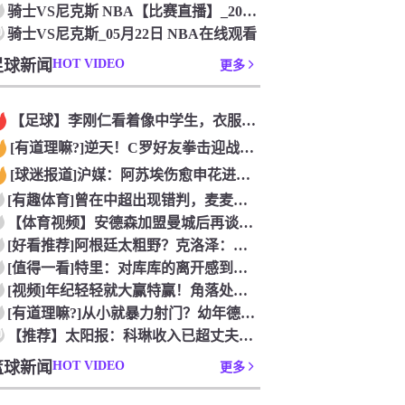
骑士VS尼克斯 NBA【比赛直播】_2026年05月20日
0
骑士VS尼克斯_05月22日 NBA在线观看
足球新闻
HOT VIDEO
更多
【足球】李刚仁看着像中学生，衣服脱了身材吊炸天！怪不得对抗上
[有道理嘛?]逆天！C罗好友拳击迎战阿根廷跟队记者，C罗好友
[球迷报道]沪媒：阿苏埃伤愈申花进攻得到保证 海港队基本没有
[有趣体育]曾在中超出现错判，麦麦提江本轮主哨中甲陕西联合v
【体育视频】安德森加盟曼城后再谈德布劳内：他一直是我非常仰慕
[好看推荐]阿根廷太粗野？克洛泽：这是他们的特色，极其强调对
[值得一看]特里：对库库的离开感到失望，但罗杰斯的到来又让我
[视频]年纪轻轻就大赢特赢！角落处打闹的亚马尔和尼科！
[有道理嘛?]从小就暴力射门？幼年德布劳内和他踢坏的树篱！
0
【推荐】太阳报：科琳收入已超丈夫鲁尼 自己设计服装8岁儿子当
篮球新闻
HOT VIDEO
更多