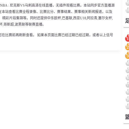
9
30分，NBA : 尼克斯VS马刺高清在线直播，无插件观看比赛。本站同步官方直播源
1
在本站查看比赛全程录像、比赛比分、赛事结果、赛事相关新闻报道，以及
精彩片段集锦等。同时还提供中东欧杯,巴基联,西亚U18,阿拉青,塞尔女杯,
后杯,哥斯超,波黑联等联赛直播。
您在比赛前再刷新查看。 如果本页面比赛已经过期已经过期，或者以上信号
1
2
3
4
5
6
7
8
9
1