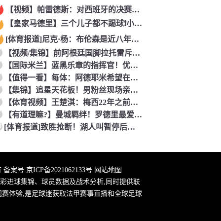
【视频】帕雷德斯：对西班牙的决赛是梅西国家队的最后一场比赛
【皇家马德里】三个儿子都不踢球❗️小贝气炸：三个坑爹货，只能
[体育报道]尼克·杨：布伦森是近八年最佳 联盟只有詹库杜能媲
【视频/集锦】前阿根廷国脚拉托雷斥“阴谋论”：彻底疯了，典型
【国际米兰】蓝黑乐章的指挥官！优雅的波兰中场节拍器！
【值得一看】每体：阿德耶米希望在巴萨继续穿27号球衣，但西甲
【集锦】追星天花板！男粉丝现场亲到夏奇拉，这波直接能吹一辈子
【体育视频】王楚淇：梅西22年之前一直被这踢法针对，铁杆球迷
【有道理嘛?】曼城羁绊！罗德里最爱的各国球员！葡萄牙选择了B
0
[体育报道]致胜抢断！湖人叫暂停后发球失误 理查德抢断造杀伤
 备案号:
京ICP备2021062133号
网站地图
彩进球集锦、球员数据及战术分析,同时提供联
观赛体验,是足球迷获取法甲赛事直播和全球足球