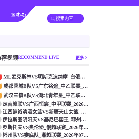
篮球动态
其他转播
推荐视频
RECOMMEND LIVE
更多
ML麦克斯林VS明斯克迪纳摩_白俄杯联赛_2026年07月2
成都蓉城B队VS广东铭途_中乙联赛_2026年07月26日
武汉三镇B队VS湖北青年星_中乙联赛_2026年07月26日
定南赣联VS广西恒宸_中甲联赛_2026年07月26日
江西鲸裕清酒女篮VS新疆天山女篮_中女锦联赛_2026年07
伊拉斯图阴阳天VS基尼巴国王_菲州长杯联赛_2026年07月
罗斯托夫VS奥伦堡_俄超联赛_2026年07月26日
郴州队VS娄底队_湘超联赛_2026年07月26日