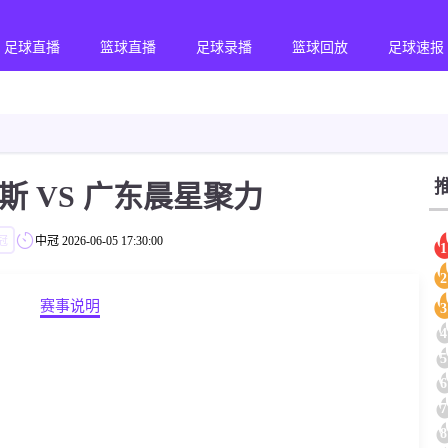
足球直播
篮球直播
足球录播
篮球回放
足球速报
斯 VS 广东晨星聚力
冠
中冠
2026-06-05 17:30:00
1
2
赛事说明
3
4
5
6
7
8