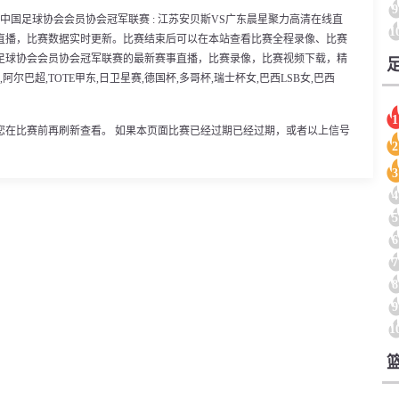
9
30分，中国足球协会会员协会冠军联赛 : 江苏安贝斯VS广东晨星聚力高清在线直
1
直播，比赛数据实时更新。比赛结束后可以在本站查看比赛全程录像、比赛
足球协会会员协会冠军联赛的最新赛事直播，比赛录像，比赛视频下载，精
尔巴超,TOTE甲东,日卫星赛,德国杯,多哥杯,瑞士杯女,巴西LSB女,巴西
1
您在比赛前再刷新查看。 如果本页面比赛已经过期已经过期，或者以上信号
2
3
4
5
6
7
8
9
1