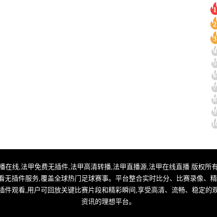
1
2
3
4
5
6
7
8
9
1
甲直播,法甲转播在线,法甲免费无插件,法甲高清转播,法甲直播源,法甲在线直播 版权所有
看无插件服务,覆盖全球热门足球赛事。平台整合实时比分、比赛录像、精
插件观看,用户可回放关键比赛片段和精彩瞬间,享受高清、流畅、稳定的
资讯的理想平台。