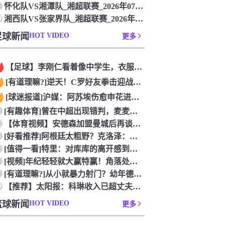
怀化队VS湘潭队_湘超联赛_2026年07月26日
0
湘西队VS张家界队_湘超联赛_2026年07月26日
足球新闻
HOT VIDEO
更多
【足球】李刚仁看着像中学生，衣服脱了身材吊炸天！怪不得对抗上
[有道理嘛?]逆天！C罗好友拳击迎战阿根廷跟队记者，C罗好友
[球迷报道]沪媒：阿苏埃伤愈申花进攻得到保证 海港队基本没有
[有趣体育]曾在中超出现错判，麦麦提江本轮主哨中甲陕西联合v
【体育视频】安德森加盟曼城后再谈德布劳内：他一直是我非常仰慕
[好看推荐]阿根廷太粗野？克洛泽：这是他们的特色，极其强调对
[值得一看]特里：对库库的离开感到失望，但罗杰斯的到来又让我
[视频]年纪轻轻就大赢特赢！角落处打闹的亚马尔和尼科！
[有道理嘛?]从小就暴力射门？幼年德布劳内和他踢坏的树篱！
0
【推荐】太阳报：科琳收入已超丈夫鲁尼 自己设计服装8岁儿子当
篮球新闻
HOT VIDEO
更多