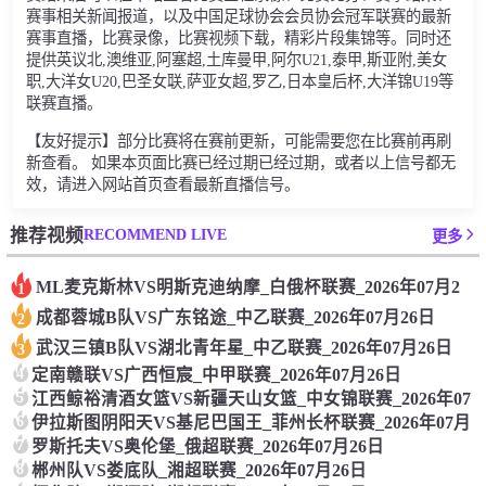
赛事相关新闻报道，以及中国足球协会会员协会冠军联赛的最新
赛事直播，比赛录像，比赛视频下载，精彩片段集锦等。同时还
提供英议北,澳维亚,阿塞超,土库曼甲,阿尔U21,泰甲,斯亚附,美女
职,大洋女U20,巴圣女联,萨亚女超,罗乙,日本皇后杯,大洋锦U19等
联赛直播。
【友好提示】部分比赛将在赛前更新，可能需要您在比赛前再刷
新查看。 如果本页面比赛已经过期已经过期，或者以上信号都无
效，请进入网站首页查看最新直播信号。
RECOMMEND LIVE
推荐视频
更多
ML麦克斯林VS明斯克迪纳摩_白俄杯联赛_2026年07月2
1
成都蓉城B队VS广东铭途_中乙联赛_2026年07月26日
2
武汉三镇B队VS湖北青年星_中乙联赛_2026年07月26日
3
4
定南赣联VS广西恒宸_中甲联赛_2026年07月26日
5
江西鲸裕清酒女篮VS新疆天山女篮_中女锦联赛_2026年07
6
伊拉斯图阴阳天VS基尼巴国王_菲州长杯联赛_2026年07月
7
罗斯托夫VS奥伦堡_俄超联赛_2026年07月26日
8
郴州队VS娄底队_湘超联赛_2026年07月26日