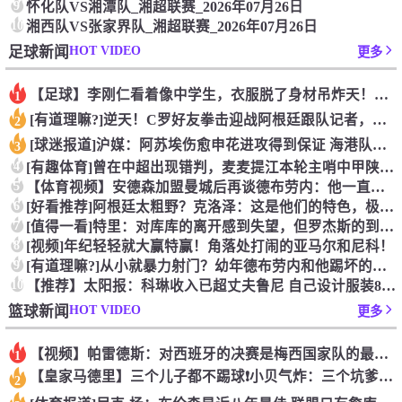
9
怀化队VS湘潭队_湘超联赛_2026年07月26日
10
湘西队VS张家界队_湘超联赛_2026年07月26日
HOT VIDEO
足球新闻
更多
【足球】李刚仁看着像中学生，衣服脱了身材吊炸天！怪不得对抗上
1
[有道理嘛?]逆天！C罗好友拳击迎战阿根廷跟队记者，C罗好友
2
[球迷报道]沪媒：阿苏埃伤愈申花进攻得到保证 海港队基本没有
3
4
[有趣体育]曾在中超出现错判，麦麦提江本轮主哨中甲陕西联合v
5
【体育视频】安德森加盟曼城后再谈德布劳内：他一直是我非常仰慕
6
[好看推荐]阿根廷太粗野？克洛泽：这是他们的特色，极其强调对
7
[值得一看]特里：对库库的离开感到失望，但罗杰斯的到来又让我
8
[视频]年纪轻轻就大赢特赢！角落处打闹的亚马尔和尼科！
9
[有道理嘛?]从小就暴力射门？幼年德布劳内和他踢坏的树篱！
10
【推荐】太阳报：科琳收入已超丈夫鲁尼 自己设计服装8岁儿子当
HOT VIDEO
篮球新闻
更多
【视频】帕雷德斯：对西班牙的决赛是梅西国家队的最后一场比赛
1
【皇家马德里】三个儿子都不踢球❗️小贝气炸：三个坑爹货，只能
2