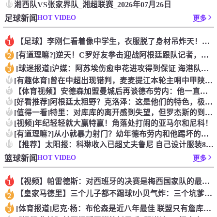
10
湘西队VS张家界队_湘超联赛_2026年07月26日
HOT VIDEO
足球新闻
更多
【足球】李刚仁看着像中学生，衣服脱了身材吊炸天！怪不得对抗上
1
[有道理嘛?]逆天！C罗好友拳击迎战阿根廷跟队记者，C罗好友
2
[球迷报道]沪媒：阿苏埃伤愈申花进攻得到保证 海港队基本没有
3
4
[有趣体育]曾在中超出现错判，麦麦提江本轮主哨中甲陕西联合v
5
【体育视频】安德森加盟曼城后再谈德布劳内：他一直是我非常仰慕
6
[好看推荐]阿根廷太粗野？克洛泽：这是他们的特色，极其强调对
7
[值得一看]特里：对库库的离开感到失望，但罗杰斯的到来又让我
8
[视频]年纪轻轻就大赢特赢！角落处打闹的亚马尔和尼科！
9
[有道理嘛?]从小就暴力射门？幼年德布劳内和他踢坏的树篱！
10
【推荐】太阳报：科琳收入已超丈夫鲁尼 自己设计服装8岁儿子当
HOT VIDEO
篮球新闻
更多
【视频】帕雷德斯：对西班牙的决赛是梅西国家队的最后一场比赛
1
【皇家马德里】三个儿子都不踢球❗️小贝气炸：三个坑爹货，只能
2
[体育报道]尼克·杨：布伦森是近八年最佳 联盟只有詹库杜能媲
3