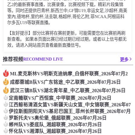
乙2的最新赛事直播，比赛录像，比赛视频下载，精彩片段集锦
等。同时还提供巴青杯,新西兰中,GF锦U19,非运女足,沙超杯,南美
室內,德地杯,里约杯,法圭联,格超杯,哥伦乙附,菲NCAA,阿根廷科
尔多瓦U19等联赛直播。
【友好提示】部分比赛将在赛前更新，可能需要您在比赛前再刷
新查看。 如果本页面比赛已经过期已经过期，或者以上信号都无
效，请进入网站首页查看最新直播信号。
RECOMMEND LIVE
推荐视频
更多
ML麦克斯林VS明斯克迪纳摩_白俄杯联赛_2026年07月2
1
成都蓉城B队VS广东铭途_中乙联赛_2026年07月26日
2
武汉三镇B队VS湖北青年星_中乙联赛_2026年07月26日
3
4
定南赣联VS广西恒宸_中甲联赛_2026年07月26日
5
江西鲸裕清酒女篮VS新疆天山女篮_中女锦联赛_2026年07
6
伊拉斯图阴阳天VS基尼巴国王_菲州长杯联赛_2026年07月
7
罗斯托夫VS奥伦堡_俄超联赛_2026年07月26日
8
郴州队VS娄底队_湘超联赛_2026年07月26日
9
怀化队VS湘潭队_湘超联赛_2026年07月26日