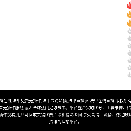
1
2
3
4
5
6
7
8
9
1
甲直播,法甲转播在线,法甲免费无插件,法甲高清转播,法甲直播源,法甲在线直播 版权所有
看无插件服务,覆盖全球热门足球赛事。平台整合实时比分、比赛录像、精
插件观看,用户可回放关键比赛片段和精彩瞬间,享受高清、流畅、稳定的
资讯的理想平台。