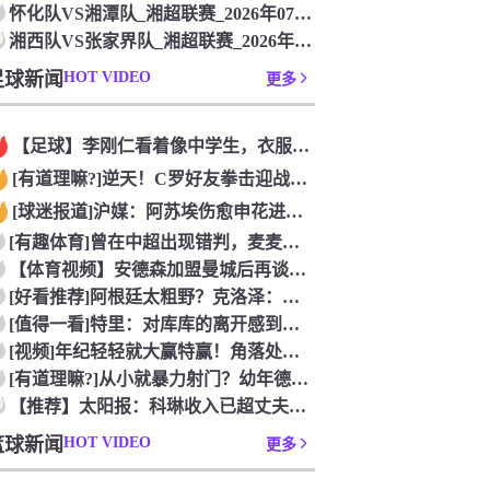
怀化队VS湘潭队_湘超联赛_2026年07月26日
0
湘西队VS张家界队_湘超联赛_2026年07月26日
足球新闻
HOT VIDEO
更多
【足球】李刚仁看着像中学生，衣服脱了身材吊炸天！怪不得对抗上
[有道理嘛?]逆天！C罗好友拳击迎战阿根廷跟队记者，C罗好友
[球迷报道]沪媒：阿苏埃伤愈申花进攻得到保证 海港队基本没有
[有趣体育]曾在中超出现错判，麦麦提江本轮主哨中甲陕西联合v
【体育视频】安德森加盟曼城后再谈德布劳内：他一直是我非常仰慕
[好看推荐]阿根廷太粗野？克洛泽：这是他们的特色，极其强调对
[值得一看]特里：对库库的离开感到失望，但罗杰斯的到来又让我
[视频]年纪轻轻就大赢特赢！角落处打闹的亚马尔和尼科！
[有道理嘛?]从小就暴力射门？幼年德布劳内和他踢坏的树篱！
0
【推荐】太阳报：科琳收入已超丈夫鲁尼 自己设计服装8岁儿子当
篮球新闻
HOT VIDEO
更多