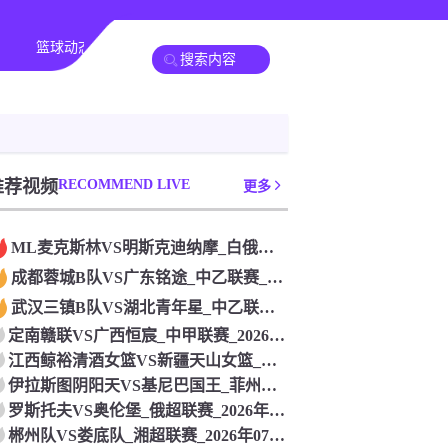
篮球动态
其他转播
推荐视频
RECOMMEND LIVE
更多
ML麦克斯林VS明斯克迪纳摩_白俄杯联赛_2026年07月2
成都蓉城B队VS广东铭途_中乙联赛_2026年07月26日
武汉三镇B队VS湖北青年星_中乙联赛_2026年07月26日
定南赣联VS广西恒宸_中甲联赛_2026年07月26日
江西鲸裕清酒女篮VS新疆天山女篮_中女锦联赛_2026年07
伊拉斯图阴阳天VS基尼巴国王_菲州长杯联赛_2026年07月
罗斯托夫VS奥伦堡_俄超联赛_2026年07月26日
郴州队VS娄底队_湘超联赛_2026年07月26日