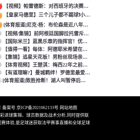
【视频】帕雷德斯：对西班牙的决赛是梅西国家队的最后一场比赛
【皇家马德里】三个儿子都不踢球❗️小贝气炸：三个坑爹货，只能
[体育报道]尼克·杨：布伦森是近八年最佳 联盟只有詹库杜能媲
【视频/集锦】前阿根廷国脚拉托雷斥“阴谋论”：彻底疯了，典型
【国际米兰】蓝黑乐章的指挥官！优雅的波兰中场节拍器！
【值得一看】每体：阿德耶米希望在巴萨继续穿27号球衣，但西甲
【集锦】追星天花板！男粉丝现场亲到夏奇拉，这波直接能吹一辈子
【体育视频】王楚淇：梅西22年之前一直被这踢法针对，铁杆球迷
【有道理嘛?】曼城羁绊！罗德里最爱的各国球员！葡萄牙选择了B
0
[体育报道]致胜抢断！湖人叫暂停后发球失误 理查德抢断造杀伤
 备案号:
京ICP备2021062133号
网站地图
彩进球集锦、球员数据及战术分析,同时提供联
观赛体验,是足球迷获取法甲赛事直播和全球足球