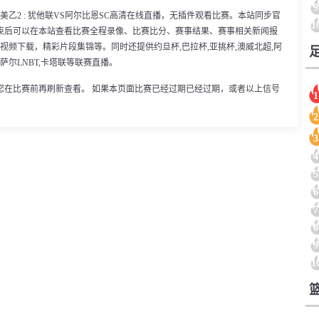
9
0分，美乙2 : 犹他联VS阿尔比恩SC高清在线直播，无插件观看比赛。本站同步官
1
束后可以在本站查看比赛全程录像、比赛比分、赛事结果、赛事相关新闻报
视频下载，精彩片段集锦等。同时还提供约旦杯,巴拉杯,亚挑杯,澳威北超,阿
,萨尔LNBT,卡塔联等联赛直播。
您在比赛前再刷新查看。 如果本页面比赛已经过期已经过期，或者以上信号
1
2
3
4
5
6
7
8
9
1