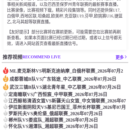
事相关新闻报道，以及巴西圣保罗州青年联赛的最新赛事直播，
比赛录像，比赛视频下载，精彩片段集锦等。同时还提供保U17,
白俄甲,西地区联,坦桑超,欧美杯,克亚联U19,芬甲,欧挑赛U16,捷篮
乙,北马其超等联赛直播。
【友好提示】部分比赛将在赛前更新，可能需要您在比赛前再刷
新查看。 如果本页面比赛已经过期已经过期，或者以上信号都无
效，请进入网站首页查看最新直播信号。
RECOMMEND LIVE
推荐视频
更多
ML麦克斯林VS明斯克迪纳摩_白俄杯联赛_2026年07月2
1
成都蓉城B队VS广东铭途_中乙联赛_2026年07月26日
2
武汉三镇B队VS湖北青年星_中乙联赛_2026年07月26日
3
4
定南赣联VS广西恒宸_中甲联赛_2026年07月26日
5
江西鲸裕清酒女篮VS新疆天山女篮_中女锦联赛_2026年07
6
伊拉斯图阴阳天VS基尼巴国王_菲州长杯联赛_2026年07月
7
罗斯托夫VS奥伦堡_俄超联赛_2026年07月26日
8
郴州队VS娄底队_湘超联赛_2026年07月26日
9
怀化队VS湘潭队_湘超联赛_2026年07月26日