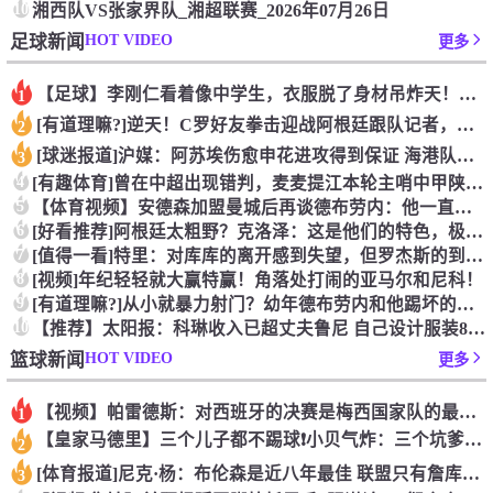
10
湘西队VS张家界队_湘超联赛_2026年07月26日
HOT VIDEO
足球新闻
更多
【足球】李刚仁看着像中学生，衣服脱了身材吊炸天！怪不得对抗上
1
[有道理嘛?]逆天！C罗好友拳击迎战阿根廷跟队记者，C罗好友
2
[球迷报道]沪媒：阿苏埃伤愈申花进攻得到保证 海港队基本没有
3
4
[有趣体育]曾在中超出现错判，麦麦提江本轮主哨中甲陕西联合v
5
【体育视频】安德森加盟曼城后再谈德布劳内：他一直是我非常仰慕
6
[好看推荐]阿根廷太粗野？克洛泽：这是他们的特色，极其强调对
7
[值得一看]特里：对库库的离开感到失望，但罗杰斯的到来又让我
8
[视频]年纪轻轻就大赢特赢！角落处打闹的亚马尔和尼科！
9
[有道理嘛?]从小就暴力射门？幼年德布劳内和他踢坏的树篱！
10
【推荐】太阳报：科琳收入已超丈夫鲁尼 自己设计服装8岁儿子当
HOT VIDEO
篮球新闻
更多
【视频】帕雷德斯：对西班牙的决赛是梅西国家队的最后一场比赛
1
【皇家马德里】三个儿子都不踢球❗️小贝气炸：三个坑爹货，只能
2
[体育报道]尼克·杨：布伦森是近八年最佳 联盟只有詹库杜能媲
3