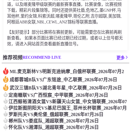
道，以及喀麦隆甲级联赛的最新赛事直播，比赛录像，比赛视频
下载，精彩片段集锦等。同时还提供英社盾,危地乙,墨GNP杯,马
耳他杯,里约女锦,科索沃超,喀麦隆甲,哥伦乙附,吉尔超联,美加锦,
阿根廷ABB女联,NBL,CEWL,ANZ锦标等联赛直播。
【友好提示】部分比赛将在赛前更新，可能需要您在比赛前再刷
新查看。 如果本页面比赛已经过期已经过期，或者以上信号都无
效，请进入网站首页查看最新直播信号。
RECOMMEND LIVE
推荐视频
更多
ML麦克斯林VS明斯克迪纳摩_白俄杯联赛_2026年07月2
1
成都蓉城B队VS广东铭途_中乙联赛_2026年07月26日
2
武汉三镇B队VS湖北青年星_中乙联赛_2026年07月26日
3
4
定南赣联VS广西恒宸_中甲联赛_2026年07月26日
5
江西鲸裕清酒女篮VS新疆天山女篮_中女锦联赛_2026年07
6
伊拉斯图阴阳天VS基尼巴国王_菲州长杯联赛_2026年07月
7
罗斯托夫VS奥伦堡_俄超联赛_2026年07月26日
8
郴州队VS娄底队_湘超联赛_2026年07月26日
9
怀化队VS湘潭队_湘超联赛_2026年07月26日