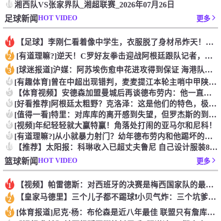
10
湘西队VS张家界队_湘超联赛_2026年07月26日
HOT VIDEO
足球新闻
更多
【足球】李刚仁看着像中学生，衣服脱了身材吊炸天！怪不得对抗上
1
[有道理嘛?]逆天！C罗好友拳击迎战阿根廷跟队记者，C罗好友
2
[球迷报道]沪媒：阿苏埃伤愈申花进攻得到保证 海港队基本没有
3
4
[有趣体育]曾在中超出现错判，麦麦提江本轮主哨中甲陕西联合v
5
【体育视频】安德森加盟曼城后再谈德布劳内：他一直是我非常仰慕
6
[好看推荐]阿根廷太粗野？克洛泽：这是他们的特色，极其强调对
7
[值得一看]特里：对库库的离开感到失望，但罗杰斯的到来又让我
8
[视频]年纪轻轻就大赢特赢！角落处打闹的亚马尔和尼科！
9
[有道理嘛?]从小就暴力射门？幼年德布劳内和他踢坏的树篱！
10
【推荐】太阳报：科琳收入已超丈夫鲁尼 自己设计服装8岁儿子当
HOT VIDEO
篮球新闻
更多
【视频】帕雷德斯：对西班牙的决赛是梅西国家队的最后一场比赛
1
【皇家马德里】三个儿子都不踢球❗️小贝气炸：三个坑爹货，只能
2
[体育报道]尼克·杨：布伦森是近八年最佳 联盟只有詹库杜能媲
3