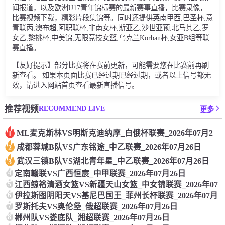
闻报道，以及欧洲U17青年锦标赛的最新赛事直播，比赛录像，
比赛视频下载，精彩片段集锦等。同时还提供英南甲西,巴圣杯,意
青联丙,澳布超,阿职联杯,非南女杯,斯亚乙,沙世亚预,北马其乙,罗
女乙,黎挑杯,中美锦,无限竞技女篮,乌克兰Korban杯,女亚B组等联
赛直播。
【友好提示】部分比赛将在赛前更新，可能需要您在比赛前再刷
新查看。 如果本页面比赛已经过期已经过期，或者以上信号都无
效，请进入网站首页查看最新直播信号。
RECOMMEND LIVE
推荐视频
更多
ML麦克斯林VS明斯克迪纳摩_白俄杯联赛_2026年07月2
1
成都蓉城B队VS广东铭途_中乙联赛_2026年07月26日
2
武汉三镇B队VS湖北青年星_中乙联赛_2026年07月26日
3
4
定南赣联VS广西恒宸_中甲联赛_2026年07月26日
5
江西鲸裕清酒女篮VS新疆天山女篮_中女锦联赛_2026年07
6
伊拉斯图阴阳天VS基尼巴国王_菲州长杯联赛_2026年07月
7
罗斯托夫VS奥伦堡_俄超联赛_2026年07月26日
8
郴州队VS娄底队_湘超联赛_2026年07月26日