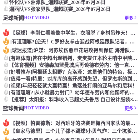
9
怀化队VS湘潭队_湘超联赛_2026年07月26日
10
湘西队VS张家界队_湘超联赛_2026年07月26日
HOT VIDEO
足球新闻
更多
【足球】李刚仁看着像中学生，衣服脱了身材吊炸天！怪不得对抗上
1
[有道理嘛?]逆天！C罗好友拳击迎战阿根廷跟队记者，C罗好友
2
[球迷报道]沪媒：阿苏埃伤愈申花进攻得到保证 海港队基本没有
3
4
[有趣体育]曾在中超出现错判，麦麦提江本轮主哨中甲陕西联合v
5
【体育视频】安德森加盟曼城后再谈德布劳内：他一直是我非常仰慕
6
[好看推荐]阿根廷太粗野？克洛泽：这是他们的特色，极其强调对
7
[值得一看]特里：对库库的离开感到失望，但罗杰斯的到来又让我
8
[视频]年纪轻轻就大赢特赢！角落处打闹的亚马尔和尼科！
9
[有道理嘛?]从小就暴力射门？幼年德布劳内和他踢坏的树篱！
10
【推荐】太阳报：科琳收入已超丈夫鲁尼 自己设计服装8岁儿子当
HOT VIDEO
篮球新闻
更多
【视频】帕雷德斯：对西班牙的决赛是梅西国家队的最后一场比赛
1
【皇家马德里】三个儿子都不踢球❗️小贝气炸：三个坑爹货，只能
2