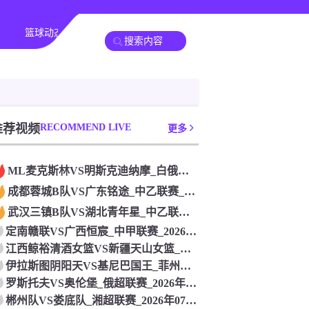
篮球动态
其他转播
推荐视频
RECOMMEND LIVE
更多
ML麦克斯林VS明斯克迪纳摩_白俄杯联赛_2026年07月2
成都蓉城B队VS广东铭途_中乙联赛_2026年07月26日
武汉三镇B队VS湖北青年星_中乙联赛_2026年07月26日
定南赣联VS广西恒宸_中甲联赛_2026年07月26日
江西鲸裕清酒女篮VS新疆天山女篮_中女锦联赛_2026年07
伊拉斯图阴阳天VS基尼巴国王_菲州长杯联赛_2026年07月
罗斯托夫VS奥伦堡_俄超联赛_2026年07月26日
郴州队VS娄底队_湘超联赛_2026年07月26日