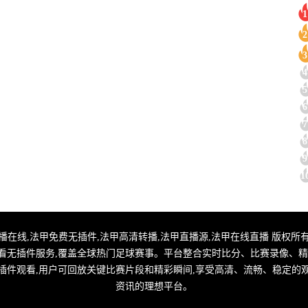
1
2
3
4
5
6
7
8
9
1
甲直播,法甲转播在线,法甲免费无插件,法甲高清转播,法甲直播源,法甲在线直播 版权所有
看无插件服务,覆盖全球热门足球赛事。平台整合实时比分、比赛录像、精
插件观看,用户可回放关键比赛片段和精彩瞬间,享受高清、流畅、稳定的
资讯的理想平台。