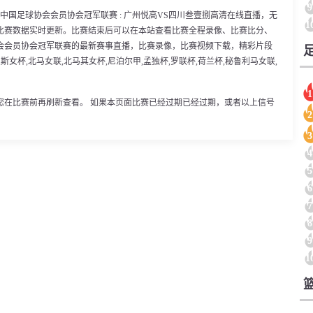
9
00分，中国足球协会会员协会冠军联赛 : 广州悦高VS四川叁壹捌高清在线直播，无
1
比赛数据实时更新。比赛结束后可以在本站查看比赛全程录像、比赛比分、
会会员协会冠军联赛的最新赛事直播，比赛录像，比赛视频下载，精彩片段
,斯女杯,北马女联,北马其女杯,尼泊尔甲,孟独杯,罗联杯,荷兰杯,秘鲁利马女联,
1
您在比赛前再刷新查看。 如果本页面比赛已经过期已经过期，或者以上信号
2
3
4
5
6
7
8
9
1