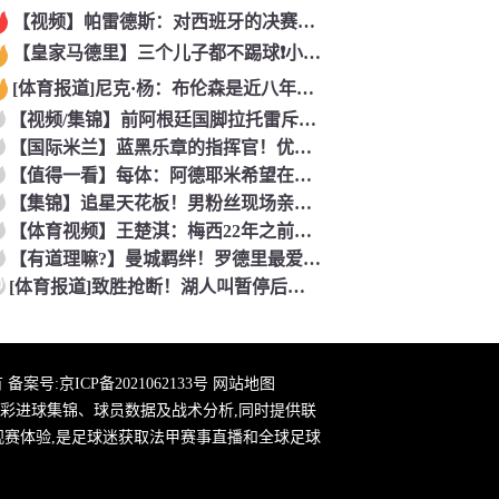
【视频】帕雷德斯：对西班牙的决赛是梅西国家队的最后一场比赛
【皇家马德里】三个儿子都不踢球❗️小贝气炸：三个坑爹货，只能
[体育报道]尼克·杨：布伦森是近八年最佳 联盟只有詹库杜能媲
【视频/集锦】前阿根廷国脚拉托雷斥“阴谋论”：彻底疯了，典型
【国际米兰】蓝黑乐章的指挥官！优雅的波兰中场节拍器！
【值得一看】每体：阿德耶米希望在巴萨继续穿27号球衣，但西甲
【集锦】追星天花板！男粉丝现场亲到夏奇拉，这波直接能吹一辈子
【体育视频】王楚淇：梅西22年之前一直被这踢法针对，铁杆球迷
【有道理嘛?】曼城羁绊！罗德里最爱的各国球员！葡萄牙选择了B
0
[体育报道]致胜抢断！湖人叫暂停后发球失误 理查德抢断造杀伤
 备案号:
京ICP备2021062133号
网站地图
彩进球集锦、球员数据及战术分析,同时提供联
观赛体验,是足球迷获取法甲赛事直播和全球足球