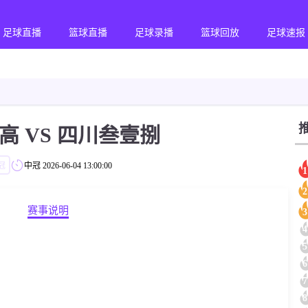
足球直播
篮球直播
足球录播
篮球回放
足球速报
高 VS 四川叁壹捌
冠
中冠
2026-06-04 13:00:00
1
2
赛事说明
3
4
5
6
7
8