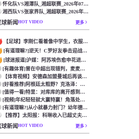
怀化队VS湘潭队_湘超联赛_2026年07月26日
0
湘西队VS张家界队_湘超联赛_2026年07月26日
足球新闻
HOT VIDEO
更多
【足球】李刚仁看着像中学生，衣服脱了身材吊炸天！怪不得对抗上
[有道理嘛?]逆天！C罗好友拳击迎战阿根廷跟队记者，C罗好友
[球迷报道]沪媒：阿苏埃伤愈申花进攻得到保证 海港队基本没有
[有趣体育]曾在中超出现错判，麦麦提江本轮主哨中甲陕西联合v
【体育视频】安德森加盟曼城后再谈德布劳内：他一直是我非常仰慕
[好看推荐]阿根廷太粗野？克洛泽：这是他们的特色，极其强调对
[值得一看]特里：对库库的离开感到失望，但罗杰斯的到来又让我
[视频]年纪轻轻就大赢特赢！角落处打闹的亚马尔和尼科！
[有道理嘛?]从小就暴力射门？幼年德布劳内和他踢坏的树篱！
0
【推荐】太阳报：科琳收入已超丈夫鲁尼 自己设计服装8岁儿子当
篮球新闻
HOT VIDEO
更多