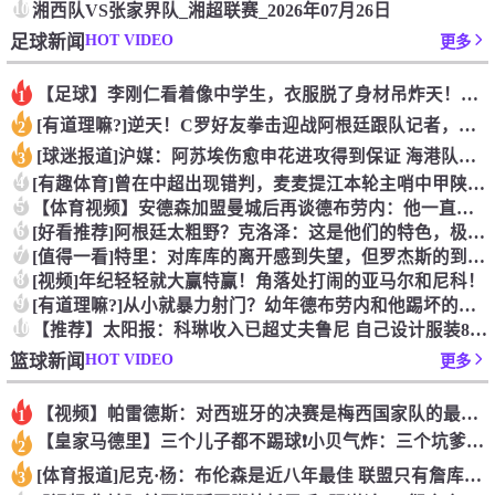
10
湘西队VS张家界队_湘超联赛_2026年07月26日
HOT VIDEO
足球新闻
更多
【足球】李刚仁看着像中学生，衣服脱了身材吊炸天！怪不得对抗上
1
[有道理嘛?]逆天！C罗好友拳击迎战阿根廷跟队记者，C罗好友
2
[球迷报道]沪媒：阿苏埃伤愈申花进攻得到保证 海港队基本没有
3
4
[有趣体育]曾在中超出现错判，麦麦提江本轮主哨中甲陕西联合v
5
【体育视频】安德森加盟曼城后再谈德布劳内：他一直是我非常仰慕
6
[好看推荐]阿根廷太粗野？克洛泽：这是他们的特色，极其强调对
7
[值得一看]特里：对库库的离开感到失望，但罗杰斯的到来又让我
8
[视频]年纪轻轻就大赢特赢！角落处打闹的亚马尔和尼科！
9
[有道理嘛?]从小就暴力射门？幼年德布劳内和他踢坏的树篱！
10
【推荐】太阳报：科琳收入已超丈夫鲁尼 自己设计服装8岁儿子当
HOT VIDEO
篮球新闻
更多
【视频】帕雷德斯：对西班牙的决赛是梅西国家队的最后一场比赛
1
【皇家马德里】三个儿子都不踢球❗️小贝气炸：三个坑爹货，只能
2
[体育报道]尼克·杨：布伦森是近八年最佳 联盟只有詹库杜能媲
3