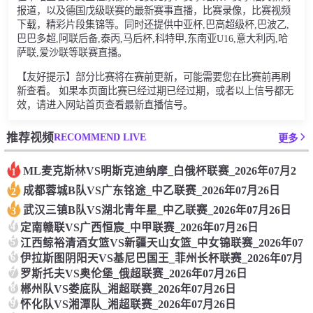
报道，以及德国戊级联赛的最新赛事直播，比赛录像，比赛视频
下载，精彩片段集锦等。同时还提供中亚杯,巴高超级杯,巴波乙,
巴巴多超,阿联后备,泰丙,马后杯,科特甲,东南亚U16,意大利丙,哈
萨联,爱沙联等联赛直播。
【友好提示】部分比赛将在赛前更新，可能需要您在比赛前再刷
新查看。 如果本页面比赛已经过期已经过期，或者以上信号都无
效，请进入网站首页查看最新直播信号。
RECOMMEND LIVE
推荐视频
更多
ML麦克斯林VS明斯克迪纳摩_白俄杯联赛_2026年07月2
1
成都蓉城B队VS广东铭途_中乙联赛_2026年07月26日
2
武汉三镇B队VS湖北青年星_中乙联赛_2026年07月26日
3
4
定南赣联VS广西恒宸_中甲联赛_2026年07月26日
5
江西鲸裕清酒女篮VS新疆天山女篮_中女锦联赛_2026年07
6
伊拉斯图阴阳天VS基尼巴国王_菲州长杯联赛_2026年07月
7
罗斯托夫VS奥伦堡_俄超联赛_2026年07月26日
8
郴州队VS娄底队_湘超联赛_2026年07月26日
9
怀化队VS湘潭队_湘超联赛_2026年07月26日