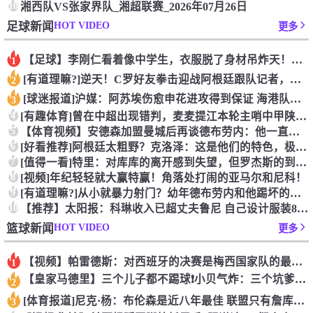
10
湘西队VS张家界队_湘超联赛_2026年07月26日
HOT VIDEO
足球新闻
更多
【足球】李刚仁看着像中学生，衣服脱了身材吊炸天！怪不得对抗上
1
[有道理嘛?]逆天！C罗好友拳击迎战阿根廷跟队记者，C罗好友
2
[球迷报道]沪媒：阿苏埃伤愈申花进攻得到保证 海港队基本没有
3
4
[有趣体育]曾在中超出现错判，麦麦提江本轮主哨中甲陕西联合v
5
【体育视频】安德森加盟曼城后再谈德布劳内：他一直是我非常仰慕
6
[好看推荐]阿根廷太粗野？克洛泽：这是他们的特色，极其强调对
7
[值得一看]特里：对库库的离开感到失望，但罗杰斯的到来又让我
8
[视频]年纪轻轻就大赢特赢！角落处打闹的亚马尔和尼科！
9
[有道理嘛?]从小就暴力射门？幼年德布劳内和他踢坏的树篱！
10
【推荐】太阳报：科琳收入已超丈夫鲁尼 自己设计服装8岁儿子当
HOT VIDEO
篮球新闻
更多
【视频】帕雷德斯：对西班牙的决赛是梅西国家队的最后一场比赛
1
【皇家马德里】三个儿子都不踢球❗️小贝气炸：三个坑爹货，只能
2
[体育报道]尼克·杨：布伦森是近八年最佳 联盟只有詹库杜能媲
3