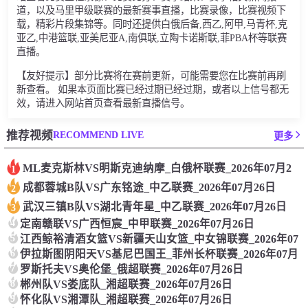
道，以及马里甲级联赛的最新赛事直播，比赛录像，比赛视频下
载，精彩片段集锦等。同时还提供白俄后备,西乙,阿甲,马青杯,克
亚乙,中港篮联,亚美尼亚A,南俱联,立陶卡诺斯联,菲PBA杯等联赛
直播。
【友好提示】部分比赛将在赛前更新，可能需要您在比赛前再刷
新查看。 如果本页面比赛已经过期已经过期，或者以上信号都无
效，请进入网站首页查看最新直播信号。
RECOMMEND LIVE
推荐视频
更多
ML麦克斯林VS明斯克迪纳摩_白俄杯联赛_2026年07月2
1
成都蓉城B队VS广东铭途_中乙联赛_2026年07月26日
2
武汉三镇B队VS湖北青年星_中乙联赛_2026年07月26日
3
4
定南赣联VS广西恒宸_中甲联赛_2026年07月26日
5
江西鲸裕清酒女篮VS新疆天山女篮_中女锦联赛_2026年07
6
伊拉斯图阴阳天VS基尼巴国王_菲州长杯联赛_2026年07月
7
罗斯托夫VS奥伦堡_俄超联赛_2026年07月26日
8
郴州队VS娄底队_湘超联赛_2026年07月26日
9
怀化队VS湘潭队_湘超联赛_2026年07月26日