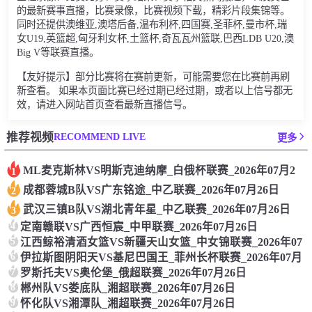
的最新赛事直播，比赛录像，比赛视频下载，精彩片段集锦等。
同时还提供澳维亚,澳塔后备,温布利杯,四国赛,圣菲杯,曼市杯,瑞
女U19,英篮超,匈牙利女杯,土篮杯,奇瓦瓦州篮联,巴西LDB U20,澳
Big V等联赛直播。
【友好提示】部分比赛将在赛前更新，可能需要您在比赛前再刷
新查看。 如果本页面比赛已经过期已经过期，或者以上信号都无
效，请进入网站首页查看最新直播信号。
RECOMMEND LIVE
推荐视频
更多
ML麦克斯林VS明斯克迪纳摩_白俄杯联赛_2026年07月2
1
成都蓉城B队VS广东铭途_中乙联赛_2026年07月26日
2
武汉三镇B队VS湖北青年星_中乙联赛_2026年07月26日
3
4
定南赣联VS广西恒宸_中甲联赛_2026年07月26日
5
江西鲸裕清酒女篮VS新疆天山女篮_中女锦联赛_2026年07
6
伊拉斯图阴阳天VS基尼巴国王_菲州长杯联赛_2026年07月
7
罗斯托夫VS奥伦堡_俄超联赛_2026年07月26日
8
郴州队VS娄底队_湘超联赛_2026年07月26日
9
怀化队VS湘潭队_湘超联赛_2026年07月26日