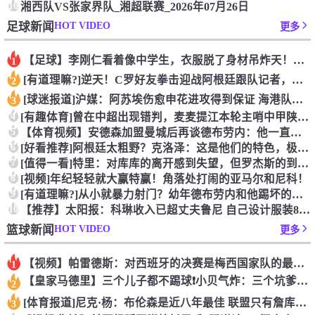
10
湘西队VS张家界队_湘超联赛_2026年07月26日
HOT VIDEO
足球新闻
更多
【足球】李刚仁看着像中学生，衣服脱了身材吊炸天！怪不得对抗上
1
[有道理嘛?]逆天！C罗好友拳击迎战阿根廷跟队记者，C罗好友
2
[球迷报道]沪媒：阿苏埃伤愈申花进攻得到保证 海港队基本没有
3
4
[有趣体育]曾在中超出现错判，麦麦提江本轮主哨中甲陕西联合v
5
【体育视频】安德森加盟曼城后再谈德布劳内：他一直是我非常仰慕
6
[好看推荐]阿根廷太粗野？克洛泽：这是他们的特色，极其强调对
7
[值得一看]特里：对库库的离开感到失望，但罗杰斯的到来又让我
8
[视频]年纪轻轻就大赢特赢！角落处打闹的亚马尔和尼科！
9
[有道理嘛?]从小就暴力射门？幼年德布劳内和他踢坏的树篱！
10
【推荐】太阳报：科琳收入已超丈夫鲁尼 自己设计服装8岁儿子当
HOT VIDEO
篮球新闻
更多
【视频】帕雷德斯：对西班牙的决赛是梅西国家队的最后一场比赛
1
【皇家马德里】三个儿子都不踢球❗️小贝气炸：三个坑爹货，只能
2
[体育报道]尼克·杨：布伦森是近八年最佳 联盟只有詹库杜能媲
3