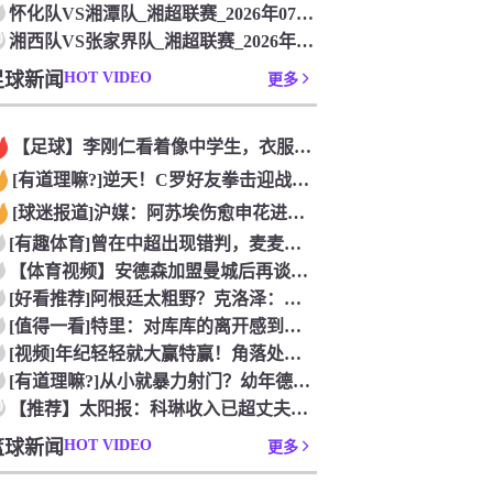
怀化队VS湘潭队_湘超联赛_2026年07月26日
0
湘西队VS张家界队_湘超联赛_2026年07月26日
足球新闻
HOT VIDEO
更多
【足球】李刚仁看着像中学生，衣服脱了身材吊炸天！怪不得对抗上
[有道理嘛?]逆天！C罗好友拳击迎战阿根廷跟队记者，C罗好友
[球迷报道]沪媒：阿苏埃伤愈申花进攻得到保证 海港队基本没有
[有趣体育]曾在中超出现错判，麦麦提江本轮主哨中甲陕西联合v
【体育视频】安德森加盟曼城后再谈德布劳内：他一直是我非常仰慕
[好看推荐]阿根廷太粗野？克洛泽：这是他们的特色，极其强调对
[值得一看]特里：对库库的离开感到失望，但罗杰斯的到来又让我
[视频]年纪轻轻就大赢特赢！角落处打闹的亚马尔和尼科！
[有道理嘛?]从小就暴力射门？幼年德布劳内和他踢坏的树篱！
0
【推荐】太阳报：科琳收入已超丈夫鲁尼 自己设计服装8岁儿子当
篮球新闻
HOT VIDEO
更多