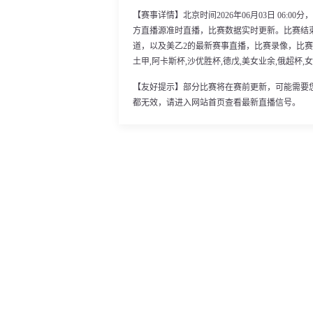
【赛事详情】北京时间2026年06月03日 06:
方直播源准时直播，比赛数据实时更新。比赛结
道，以及美乙2的最新赛事直播，比赛录像，比赛视
土甲,阿卡斯杯,沙优胜杯,德戊,美女业余,俄超杯
【友好提示】部分比赛将在赛前更新，可能需要
都无效，请进入网站首页查看最新直播信号。