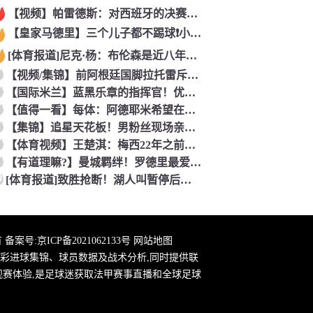
【视频】帕雷德斯：对西班牙的决赛是梅西国家队的最后一场比赛
【皇家马德里】三个儿子都不踢球❗️小贝气炸：三个坑爹货，只能
[体育报道]尼克·杨：布伦森是近八年最佳 联盟只有詹库杜能媲
【视频/集锦】前阿根廷国脚拉托雷斥“阴谋论”：彻底疯了，典型
【国际米兰】蓝黑乐章的指挥官！优雅的波兰中场节拍器！
【值得一看】每体：阿德耶米希望在巴萨继续穿27号球衣，但西甲
【集锦】追星天花板！男粉丝现场亲到夏奇拉，这波直接能吹一辈子
【体育视频】王楚淇：梅西22年之前一直被这踢法针对，铁杆球迷
【有道理嘛?】曼城羁绊！罗德里最爱的各国球员！葡萄牙选择了B
0
[体育报道]致胜抢断！湖人叫暂停后发球失误 理查德抢断造杀伤
 备案号:
京ICP备2021062133号
网站地图
彩进球集锦、球员数据及战术分析,同时提供联
观赛体验,是足球迷获取法甲赛事直播和全球足球