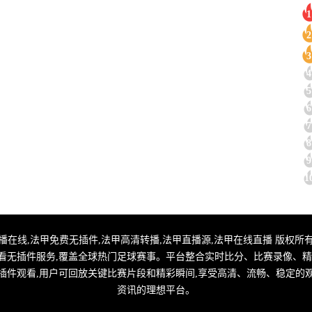
1
2
3
4
5
6
7
8
9
1
甲直播,法甲转播在线,法甲免费无插件,法甲高清转播,法甲直播源,法甲在线直播 版权所有
看无插件服务,覆盖全球热门足球赛事。平台整合实时比分、比赛录像、精
插件观看,用户可回放关键比赛片段和精彩瞬间,享受高清、流畅、稳定的
资讯的理想平台。