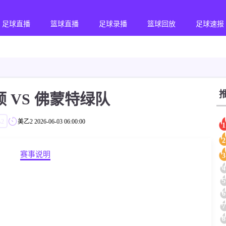
足球直播
篮球直播
足球录播
篮球回放
足球速报
 VS 佛蒙特绿队
2
美乙2
2026-06-03 06:00:00
1
2
赛事说明
3
4
5
6
7
8