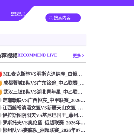
篮球动态
其他转播
推荐视频
RECOMMEND LIVE
更多
ML麦克斯林VS明斯克迪纳摩_白俄杯联赛_2026年07月2
成都蓉城B队VS广东铭途_中乙联赛_2026年07月26日
武汉三镇B队VS湖北青年星_中乙联赛_2026年07月26日
定南赣联VS广西恒宸_中甲联赛_2026年07月26日
江西鲸裕清酒女篮VS新疆天山女篮_中女锦联赛_2026年07
伊拉斯图阴阳天VS基尼巴国王_菲州长杯联赛_2026年07月
罗斯托夫VS奥伦堡_俄超联赛_2026年07月26日
郴州队VS娄底队_湘超联赛_2026年07月26日