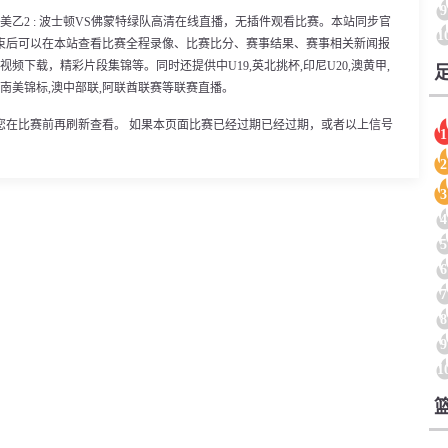
9
00分，美乙2 : 波士顿VS佛蒙特绿队高清在线直播，无插件观看比赛。本站同步官
1
束后可以在本站查看比赛全程录像、比赛比分、赛事结果、赛事相关新闻报
频下载，精彩片段集锦等。同时还提供中U19,英北挑杯,印尼U20,澳黄甲,
,女南美锦标,澳中部联,阿联酋联赛等联赛直播。
您在比赛前再刷新查看。 如果本页面比赛已经过期已经过期，或者以上信号
1
2
3
4
5
6
7
8
9
1