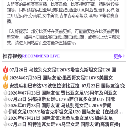
友谊赛的最新赛事直播，比赛录像，比赛视频下载，精彩片段集
锦等。同时还提供巴亚甲,澳阳后备,西亚U18,阿后备,玻利女杯,波
兰甲,俄丙杯,芬南联,女中美锦,吉尔吉斯斯坦联,澳Big V等联赛直
播。
【友好提示】部分比赛将在赛前更新，可能需要您在比赛前再刷
新查看。 如果本页面比赛已经过期已经过期，或者以上信号都无
效，请进入网站首页查看最新直播信号。
RECOMMEND LIVE
推荐视频
更多
07月26日 乌兹别克女足U20VS塔吉克斯坦女足U20 国
1
2026年07月30日 国际友谊:墨西哥女足U16VS美国女
2
安提瓜和巴布达VS波德拉谢比亚拉_07月23日 国际友谊[免
3
4
2026年07月23日 国际友谊 赞比亚女足VS阿尔及利亚女
5
07月23日 洪都拉斯女足U17VS萨尔瓦多女足U17 国际
6
2026年07月23日 国际友谊 乌兹别克女足U20VS伊朗
7
伊朗女足U20VS塔吉克斯坦女足U20 国际友谊【在线观看比
8
2026年07月21日 国际友谊:坦桑尼亚女足VS加纳女足_
9
07月21日 科特迪瓦女足VS马里女足 国际友谊[高清直播]