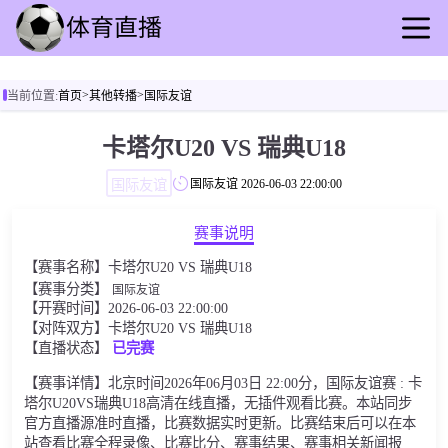
首页
>
>
当前位置:
首页
其他转播
国际友谊
足球直播
篮球直播
卡塔尔U20 VS 瑞典U18
足球录播
国际友谊
国际友谊
2026-06-03 22:00:00
篮球回放
足球速报
赛事说明
篮球动态
【赛事名称】卡塔尔U20 VS 瑞典U18
其他转播
【赛事分类】
国际友谊
【开赛时间】2026-06-03 22:00:00
【对阵双方】卡塔尔U20 VS 瑞典U18
【直播状态】
已完赛
【赛事详情】北京时间2026年06月03日 22:00分，国际友谊赛 : 卡
塔尔U20VS瑞典U18高清在线直播，无插件观看比赛。本站同步
官方直播源准时直播，比赛数据实时更新。比赛结束后可以在本
站查看比赛全程录像、比赛比分、赛事结果、赛事相关新闻报