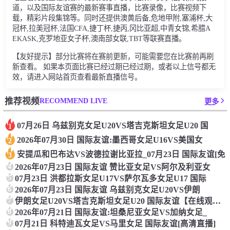
道，以及国际友谊赛的最新赛事直播，比赛录像，比赛视频下
载，精彩片段集锦等。同时还提供澳黄后备,危地甲附,塞浦杯,大
冠杯,拉美冠杯,法国CFA,捷丁杯,捷丙,冈比亚超,中青女锦,希腊A
EKASK,克罗地亚女子杯,澳南部女联,TBT等联赛直播。
【友好提示】部分比赛将在赛前更新，可能需要您在比赛前再刷
新查看。 如果本页面比赛已经过期已经过期，或者以上信号都无
效，请进入网站首页查看最新直播信号。
RECOMMEND LIVE
推荐视频
更多
07月26日 乌兹别克女足U20VS塔吉克斯坦女足U20 国
1
2026年07月30日 国际友谊:墨西哥女足U16VS美国女
2
安提瓜和巴布达VS波德拉谢比亚拉_07月23日 国际友谊[免
3
4
2026年07月23日 国际友谊 赞比亚女足VS阿尔及利亚女
5
07月23日 洪都拉斯女足U17VS萨尔瓦多女足U17 国际
6
2026年07月23日 国际友谊 乌兹别克女足U20VS伊朗
7
伊朗女足U20VS塔吉克斯坦女足U20 国际友谊【在线观看比
8
2026年07月21日 国际友谊:坦桑尼亚女足VS加纳女足_
9
07月21日 科特迪瓦女足VS马里女足 国际友谊[高清直播]