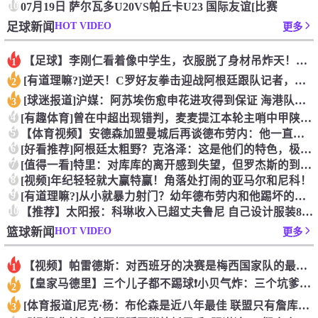
10
07月19日 萨尔瓦多U20VS帕丘卡U23 国际友谊[比赛
HOT VIDEO
足球新闻
更多
【足球】李刚仁看着像中学生，衣服脱了身材吊炸天！怪不得对抗上
1
[有道理嘛?]逆天！C罗好友拳击迎战阿根廷跟队记者，C罗好友
2
[球迷报道]沪媒：阿苏埃伤愈申花进攻得到保证 海港队基本没有
3
4
[有趣体育]曾在中超出现错判，麦麦提江本轮主哨中甲陕西联合v
5
【体育视频】安德森加盟曼城后再谈德布劳内：他一直是我非常仰慕
6
[好看推荐]阿根廷太粗野？克洛泽：这是他们的特色，极其强调对
7
[值得一看]特里：对库库的离开感到失望，但罗杰斯的到来又让我
8
[视频]年纪轻轻就大赢特赢！角落处打闹的亚马尔和尼科！
9
[有道理嘛?]从小就暴力射门？幼年德布劳内和他踢坏的树篱！
10
【推荐】太阳报：科琳收入已超丈夫鲁尼 自己设计服装8岁儿子当
HOT VIDEO
篮球新闻
更多
【视频】帕雷德斯：对西班牙的决赛是梅西国家队的最后一场比赛
1
【皇家马德里】三个儿子都不踢球❗️小贝气炸：三个坑爹货，只能
2
[体育报道]尼克·杨：布伦森是近八年最佳 联盟只有詹库杜能媲
3