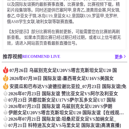
以及国际友谊赛的最新赛事直播，比赛录像，比赛视频下载，精
彩片段集锦等。同时还提供巴塞阿甲,意青乙,澳黄周会赛,阿女锦,
泰乙,中亚女子锦,冰岛U19,意篮女A2,意国联U20,罗篮甲,克罗杯,
俄ASB学生女联,玻利女联等联赛直播。
【友好提示】部分比赛将在赛前更新，可能需要您在比赛前再刷
新查看。 如果本页面比赛已经过期已经过期，或者以上信号都无
效，请进入网站首页查看最新直播信号。
RECOMMEND LIVE
推荐视频
更多
07月26日 乌兹别克女足U20VS塔吉克斯坦女足U20 国
1
2026年07月30日 国际友谊:墨西哥女足U16VS美国女
2
安提瓜和巴布达VS波德拉谢比亚拉_07月23日 国际友谊[免
3
4
2026年07月23日 国际友谊 赞比亚女足VS阿尔及利亚女
5
07月23日 洪都拉斯女足U17VS萨尔瓦多女足U17 国际
6
2026年07月23日 国际友谊 乌兹别克女足U20VS伊朗
7
伊朗女足U20VS塔吉克斯坦女足U20 国际友谊【在线观看比
8
2026年07月21日 国际友谊:坦桑尼亚女足VS加纳女足_
9
07月21日 科特迪瓦女足VS马里女足 国际友谊[高清直播]