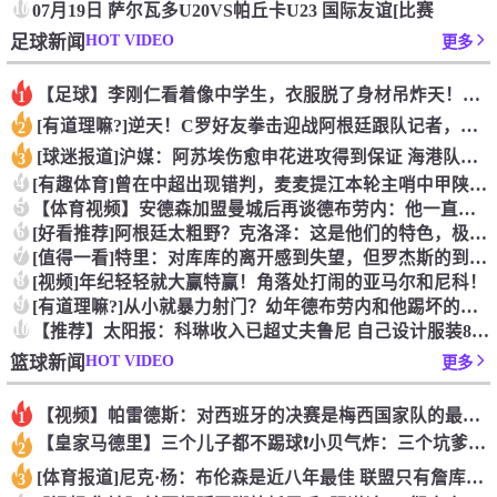
10
07月19日 萨尔瓦多U20VS帕丘卡U23 国际友谊[比赛
HOT VIDEO
足球新闻
更多
【足球】李刚仁看着像中学生，衣服脱了身材吊炸天！怪不得对抗上
1
[有道理嘛?]逆天！C罗好友拳击迎战阿根廷跟队记者，C罗好友
2
[球迷报道]沪媒：阿苏埃伤愈申花进攻得到保证 海港队基本没有
3
4
[有趣体育]曾在中超出现错判，麦麦提江本轮主哨中甲陕西联合v
5
【体育视频】安德森加盟曼城后再谈德布劳内：他一直是我非常仰慕
6
[好看推荐]阿根廷太粗野？克洛泽：这是他们的特色，极其强调对
7
[值得一看]特里：对库库的离开感到失望，但罗杰斯的到来又让我
8
[视频]年纪轻轻就大赢特赢！角落处打闹的亚马尔和尼科！
9
[有道理嘛?]从小就暴力射门？幼年德布劳内和他踢坏的树篱！
10
【推荐】太阳报：科琳收入已超丈夫鲁尼 自己设计服装8岁儿子当
HOT VIDEO
篮球新闻
更多
【视频】帕雷德斯：对西班牙的决赛是梅西国家队的最后一场比赛
1
【皇家马德里】三个儿子都不踢球❗️小贝气炸：三个坑爹货，只能
2
[体育报道]尼克·杨：布伦森是近八年最佳 联盟只有詹库杜能媲
3