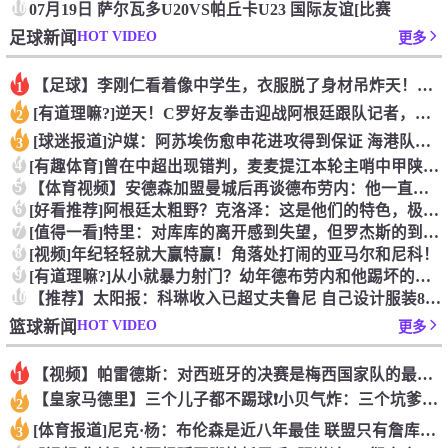
10
07月19日 萨尔瓦多U20VS帕丘卡U23 国际友谊[比赛
HOT VIDEO
足球新闻
更多
【足球】李刚仁看着像中学生，衣服脱了身材吊炸天！怪不得对抗上
1
[有道理嘛?]逆天！C罗好友拳击迎战阿根廷跟队记者，C罗好友
2
[球迷报道]沪媒：阿苏埃伤愈申花进攻得到保证 海港队基本没有
3
4
[有趣体育]曾在中超出现错判，麦麦提江本轮主哨中甲陕西联合v
5
【体育视频】安德森加盟曼城后再谈德布劳内：他一直是我非常仰慕
6
[好看推荐]阿根廷太粗野？克洛泽：这是他们的特色，极其强调对
7
[值得一看]特里：对库库的离开感到失望，但罗杰斯的到来又让我
8
[视频]年纪轻轻就大赢特赢！角落处打闹的亚马尔和尼科！
9
[有道理嘛?]从小就暴力射门？幼年德布劳内和他踢坏的树篱！
10
【推荐】太阳报：科琳收入已超丈夫鲁尼 自己设计服装8岁儿子当
HOT VIDEO
篮球新闻
更多
【视频】帕雷德斯：对西班牙的决赛是梅西国家队的最后一场比赛
1
【皇家马德里】三个儿子都不踢球❗️小贝气炸：三个坑爹货，只能
2
[体育报道]尼克·杨：布伦森是近八年最佳 联盟只有詹库杜能媲
3