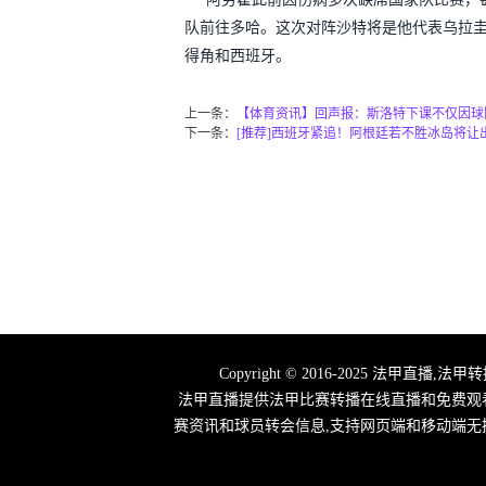
队前往多哈。这次对阵沙特将是他代表乌拉圭
得角和西班牙。
上一条：
【体育资讯】回声报：斯洛特下课不仅因球
下一条：
[推荐]西班牙紧追！阿根廷若不胜冰岛将让
Copyright © 2016-2025 法
法甲直播提供法甲比赛转播在线直播和免费观
赛资讯和球员转会信息,支持网页端和移动端无