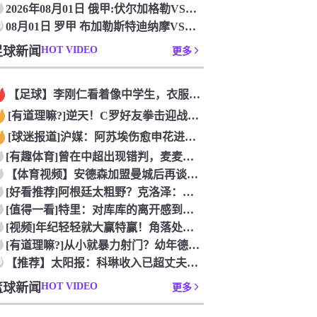
2026年08月01日 俄甲:伏尔加格勒VS韦莱斯_比赛直播
0
08月01日 罗甲 布加勒斯特迪纳摩VS加拉茨钢铁[高清赛事
足球新闻
HOT VIDEO
更多
【足球】李刚仁看着像中学生，衣服脱了身材吊炸天！怪不得对抗上
[有道理嘛?]逆天！C罗好友拳击迎战阿根廷跟队记者，C罗好友
[球迷报道]沪媒：阿苏埃伤愈申花进攻得到保证 海港队基本没有
[有趣体育]曾在中超出现错判，麦麦提江本轮主哨中甲陕西联合v
【体育视频】安德森加盟曼城后再谈德布劳内：他一直是我非常仰慕
[好看推荐]阿根廷太粗野？克洛泽：这是他们的特色，极其强调对
[值得一看]特里：对库库的离开感到失望，但罗杰斯的到来又让我
[视频]年纪轻轻就大赢特赢！角落处打闹的亚马尔和尼科！
[有道理嘛?]从小就暴力射门？幼年德布劳内和他踢坏的树篱！
0
【推荐】太阳报：科琳收入已超丈夫鲁尼 自己设计服装8岁儿子当
篮球新闻
HOT VIDEO
更多