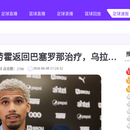
足球直播
篮球直播
足球录播
篮球回放
足球速报
[球迷看点]世体：阿劳霍返回巴塞罗那治疗，乌拉圭队认为他可以出战沙特
2026-06-08 17:24:32
科 点击数：
2760
1
2
3
4
5
6
7
8