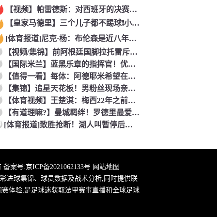
【视频】帕雷德斯：对西班牙的决赛是梅西国家队的最后一场比赛
【皇家马德里】三个儿子都不踢球❗️小贝气炸：三个坑爹货，只能
[体育报道]尼克·杨：布伦森是近八年最佳 联盟只有詹库杜能媲
【视频/集锦】前阿根廷国脚拉托雷斥“阴谋论”：彻底疯了，典型
【国际米兰】蓝黑乐章的指挥官！优雅的波兰中场节拍器！
【值得一看】每体：阿德耶米希望在巴萨继续穿27号球衣，但西甲
【集锦】追星天花板！男粉丝现场亲到夏奇拉，这波直接能吹一辈子
【体育视频】王楚淇：梅西22年之前一直被这踢法针对，铁杆球迷
【有道理嘛?】曼城羁绊！罗德里最爱的各国球员！葡萄牙选择了B
0
[体育报道]致胜抢断！湖人叫暂停后发球失误 理查德抢断造杀伤
 备案号:
京ICP备2021062133号
网站地图
彩进球集锦、球员数据及战术分析,同时提供联
观赛体验,是足球迷获取法甲赛事直播和全球足球