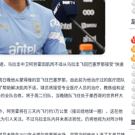
9
1
1
2
3
报道，乌拉圭中卫阿劳霍因肌肉不适从乌拉圭飞回巴塞罗那接受"快速
4
5
，周日晚他从蒙得维的亚飞往巴塞罗那，由此前为他治疗过的医疗团队
6
了帮助解决肌肉不适，球员将接受专业医疗人员的治疗，教练组和足
7
一的全队合练，将于周二归队，当晚随队飞往处于墨西哥的世界杯大
8
9
1
外，阿劳霍将在三天内飞行约3万公里（接近绕地球一圈），这在他
尤为引人关注。不过乌拉圭队内并未表达担忧，仍将他视为对阵沙特
至未能在2022年卡塔尔世界杯出场，尽管当时他也入选了名单并随