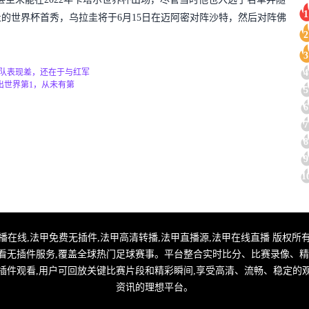
1
的世界杯首秀，乌拉圭将于6月15日在迈阿密对阵沙特，然后对阵佛
2
3
4
队表现差，还在于与红军
出世界第1，从未有第
5
6
7
8
9
1
甲直播,法甲转播在线,法甲免费无插件,法甲高清转播,法甲直播源,法甲在线直播 版权所有
看无插件服务,覆盖全球热门足球赛事。平台整合实时比分、比赛录像、精
插件观看,用户可回放关键比赛片段和精彩瞬间,享受高清、流畅、稳定的
资讯的理想平台。