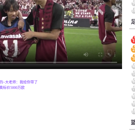
9
1
1
2
3
4
5
6
的~大老师：我给你带了
标价5000万欧
7
8
9
1