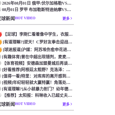
2026年08月01日 俄甲:伏尔加格勒VS韦莱斯_比赛直播
0
08月01日 罗甲 布加勒斯特迪纳摩VS加拉茨钢铁[高清赛事
足球新闻
HOT VIDEO
更多
【足球】李刚仁看着像中学生，衣服脱了身材吊炸天！怪不得对抗上
[有道理嘛?]逆天！C罗好友拳击迎战阿根廷跟队记者，C罗好友
[球迷报道]沪媒：阿苏埃伤愈申花进攻得到保证 海港队基本没有
[有趣体育]曾在中超出现错判，麦麦提江本轮主哨中甲陕西联合v
【体育视频】安德森加盟曼城后再谈德布劳内：他一直是我非常仰慕
[好看推荐]阿根廷太粗野？克洛泽：这是他们的特色，极其强调对
[值得一看]特里：对库库的离开感到失望，但罗杰斯的到来又让我
[视频]年纪轻轻就大赢特赢！角落处打闹的亚马尔和尼科！
[有道理嘛?]从小就暴力射门？幼年德布劳内和他踢坏的树篱！
0
【推荐】太阳报：科琳收入已超丈夫鲁尼 自己设计服装8岁儿子当
篮球新闻
HOT VIDEO
更多