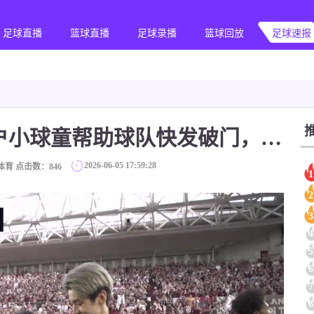
足球直播
篮球直播
足球录播
篮球回放
足球速报
[五洲]球队功臣！神户小球童帮助球队快发破门，赛后被送球衣
2026-06-05 17:59:28
体育 点击数：
846
1
2
3
4
5
6
7
8