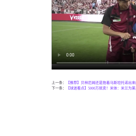
上一条：
【推荐】贝林厄姆还是抱着马斯坦托诺出来
下一条：
【球迷看点】5000万就卖！米体：米兰为莱奥