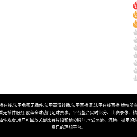
1
2
3
4
5
6
7
8
9
1
甲直播,法甲转播在线,法甲免费无插件,法甲高清转播,法甲直播源,法甲在线直播 版权所有
看无插件服务,覆盖全球热门足球赛事。平台整合实时比分、比赛录像、精
插件观看,用户可回放关键比赛片段和精彩瞬间,享受高清、流畅、稳定的
资讯的理想平台。