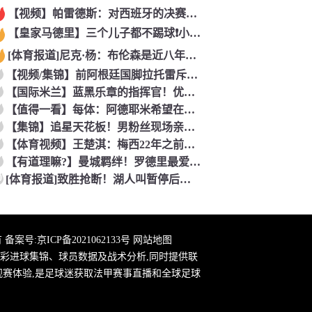
【视频】帕雷德斯：对西班牙的决赛是梅西国家队的最后一场比赛
【皇家马德里】三个儿子都不踢球❗️小贝气炸：三个坑爹货，只能
[体育报道]尼克·杨：布伦森是近八年最佳 联盟只有詹库杜能媲
【视频/集锦】前阿根廷国脚拉托雷斥“阴谋论”：彻底疯了，典型
【国际米兰】蓝黑乐章的指挥官！优雅的波兰中场节拍器！
【值得一看】每体：阿德耶米希望在巴萨继续穿27号球衣，但西甲
【集锦】追星天花板！男粉丝现场亲到夏奇拉，这波直接能吹一辈子
【体育视频】王楚淇：梅西22年之前一直被这踢法针对，铁杆球迷
【有道理嘛?】曼城羁绊！罗德里最爱的各国球员！葡萄牙选择了B
0
[体育报道]致胜抢断！湖人叫暂停后发球失误 理查德抢断造杀伤
 备案号:
京ICP备2021062133号
网站地图
彩进球集锦、球员数据及战术分析,同时提供联
观赛体验,是足球迷获取法甲赛事直播和全球足球