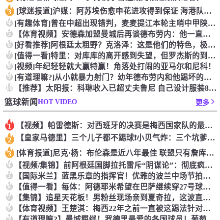
[球迷报道]沪媒：阿苏埃伤愈申花进攻得到保证 海港队基本没有
3
4
[有趣体育]曾在中超出现错判，麦麦提江本轮主哨中甲陕西联合v
5
【体育视频】安德森加盟曼城后再谈德布劳内：他一直是我非常仰慕
6
[好看推荐]阿根廷太粗野？克洛泽：这是他们的特色，极其强调对
7
[值得一看]特里：对库库的离开感到失望，但罗杰斯的到来又让我
8
[视频]年纪轻轻就大赢特赢！角落处打闹的亚马尔和尼科！
9
[有道理嘛?]从小就暴力射门？幼年德布劳内和他踢坏的树篱！
10
【推荐】太阳报：科琳收入已超丈夫鲁尼 自己设计服装8岁儿子当
HOT VIDEO
篮球新闻
更多
【视频】帕雷德斯：对西班牙的决赛是梅西国家队的最后一场比赛
1
【皇家马德里】三个儿子都不踢球❗️小贝气炸：三个坑爹货，只能
2
[体育报道]尼克·杨：布伦森是近八年最佳 联盟只有詹库杜能媲
3
4
【视频/集锦】前阿根廷国脚拉托雷斥“阴谋论”：彻底疯了，典型
5
【国际米兰】蓝黑乐章的指挥官！优雅的波兰中场节拍器！
6
【值得一看】每体：阿德耶米希望在巴萨继续穿27号球衣，但西甲
7
【集锦】追星天花板！男粉丝现场亲到夏奇拉，这波直接能吹一辈子
8
【体育视频】王楚淇：梅西22年之前一直被这踢法针对，铁杆球迷
9
【有道理嘛?】曼城羁绊！罗德里最爱的各国球员！葡萄牙选择了B