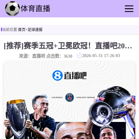
首页
>
当前位置:
首页
足球速报
足球直播
篮球直播
[推荐]赛季五冠+卫冕欧冠！直播吧2025/26赛季最佳主帅：路易斯·恩里克
足球录播
2026-05-31 17:26:03
来源：直播吧 点击数：
3630
篮球回放
足球速报
篮球动态
其他转播