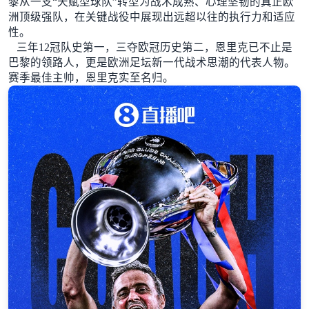
黎从一支“天赋型球队”转型为战术成熟、心理坚韧的真正欧
洲顶级强队，在关键战役中展现出远超以往的执行力和适应
性。
三年12冠队史第一，三夺欧冠历史第二，恩里克已不止是
巴黎的领路人，更是欧洲足坛新一代战术思潮的代表人物。
赛季最佳主帅，恩里克实至名归。