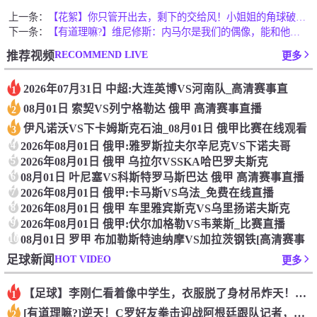
上一条：
【花絮】你只管开出去，剩下的交给风！小姐姐的角球破门什么水平
下一条：
【有道理嘛?】维尼修斯：内马尔是我们的偶像，能和他朝夕相处非
RECOMMEND LIVE
推荐视频
更多
2026年07月31日 中超:大连英博VS河南队_高清赛事直
1
08月01日 索契VS列宁格勒达 俄甲 高清赛事直播
2
伊凡诺沃VS下卡姆斯克石油_08月01日 俄甲比赛在线观看
3
4
2026年08月01日 俄甲:雅罗斯拉夫尔辛尼克VS下诺夫哥
5
2026年08月01日 俄甲 乌拉尔VSSKA哈巴罗夫斯克
6
08月01日 叶尼塞VS科斯特罗马斯巴达 俄甲 高清赛事直播
7
2026年08月01日 俄甲:卡马斯VS乌法_免费在线直播
8
2026年08月01日 俄甲 车里雅宾斯克VS乌里扬诺夫斯克
9
2026年08月01日 俄甲:伏尔加格勒VS韦莱斯_比赛直播
10
08月01日 罗甲 布加勒斯特迪纳摩VS加拉茨钢铁[高清赛事
HOT VIDEO
足球新闻
更多
【足球】李刚仁看着像中学生，衣服脱了身材吊炸天！怪不得对抗上
1
[有道理嘛?]逆天！C罗好友拳击迎战阿根廷跟队记者，C罗好友
2