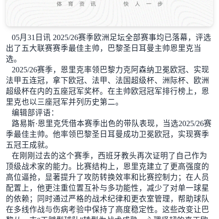
05月31日讯 2025/26赛季欧洲足坛全部赛事均已落幕，评选
出了五大联赛赛季最佳主帅，巴黎圣日耳曼主帅恩里克当
选。
2025/26赛季，恩里克率领巴黎力克阿森纳卫冕欧冠、实现
法甲五连冠，拿下欧冠、法甲、法国超级杯、洲际杯、欧洲
超级杯在内的五座冠军奖杯。在主帅欧冠冠军排行榜上，恩
里克也以三座冠军并列历史第二。
编辑部评语：
路易斯·恩里克凭借本赛季出色的带队表现，当选2025/26赛
季最佳主帅。他率领巴黎圣日耳曼成功卫冕欧冠，实现赛季
五冠王成就。
在刚刚过去的这个赛季，西班牙教头再次证明了自己作为
顶级战术家的能力。比赛结构上，恩里克建立了更高强度的
高位逼抢，显著提升了攻防转换效率和比赛控制力；在人员
配置上，他更注重位置互补与多功能性，减少了对单一球星
的依赖；同时通过严格的战术纪律和更衣室管理，帮助球队
在多线作战与伤病考验中保持了高度稳定性。这些改变让巴